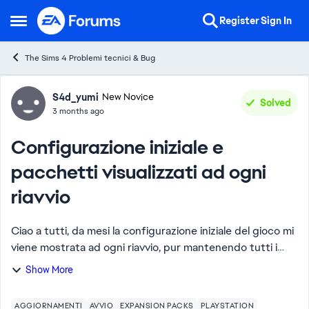
Skip to content
Register
Sign In
Open Side Menu
The Sims 4 Problemi tecnici & Bug
Forum Discussion
S4d_yumi
New Novice
Solved
3 months ago
Configurazione iniziale e
pacchetti visualizzati ad ogni
riavvio
Ciao a tutti, da mesi la configurazione iniziale del gioco mi
viene mostrata ad ogni riavvio, pur mantenendo tutti i
salvataggi. Purtroppo, con l'ultimo aggiornamento, la
Show More
situazione è peggiorata: ora...
AGGIORNAMENTI
AVVIO
EXPANSION PACKS
PLAYSTATION