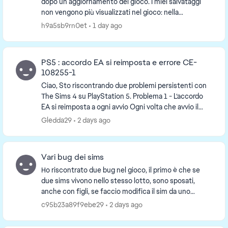
dopo un aggiornamento del gioco. I miei salvataggi
non vengono più visualizzati nel gioco: nella
schermata “Carica partita” non compaiono gli ulti...
h9a5sb9rn0et
1 day ago
PS5 : accordo EA si reimposta e errore CE-
108255-1
Ciao, Sto riscontrando due problemi persistenti con
The Sims 4 su PlayStation 5. Problema 1 - L’accordo
EA si reimposta a ogni avvio Ogni volta che avvio il
gioco con uno specifico account P...
Gledda29
2 days ago
Vari bug dei sims
Ho riscontrato due bug nel gioco, il primo è che se
due sims vivono nello stesso lotto, sono sposati,
anche con figli, se faccio modifica il sim da uno
specchio o da un cassettone, poi una volta modi...
c95b23a89f9ebe29
2 days ago