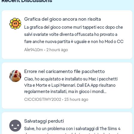
Recent Discussions
Grafica del gioco ancora non risolta
La grafica del gioco come muri tappeti ecc dopo che
salvi svariate volte diventa offuscata ho provato a
fare anche nuova partita è uguale e non ho Mod o CC
Ale9410m
2 hours ago
Errore nel caricamento file pacchetto
Ciao, ho acquistato e installato su Mac i pacchetti
Vita e Morte e Lupi Mannari. Dall EA App risultano
regolarmente installati, ma in gioco i mondi
Ravenwood e Moonwood Mill risultano oscurati e non
CICCIOSTIWY2002
23 hours ago
...
Salvataggi perduti
Salve, ho un problema con i salvataggi di The Sims 4