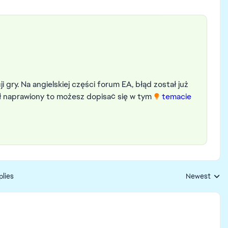
ji gry. Na angielskiej części forum EA, błąd został już
ał naprawiony to możesz dopisać się w tym
temacie
plies
Newest
Replies sorte