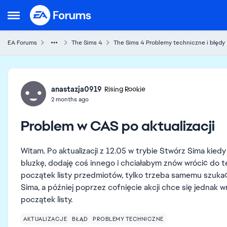
Skip to content
Open Side Menu
EA Forums
The Sims 4
The Sims 4 Problemy techniczne i błędy
Forum Discussion
anastazja0919
Rising Rookie
2 months ago
Problem w CAS po aktualizacji
Witam. Po aktualizacji z 12.05 w trybie Stwórz Sima kiedy
bluzkę, dodaję coś innego i chciałabym znów wrócić do tej
początek listy przedmiotów, tylko trzeba samemu szukać w
Sima, a później poprzez cofnięcie akcji chce się jednak w
początek listy.
AKTUALIZACJE
BŁĄD
PROBLEMY TECHNICZNE