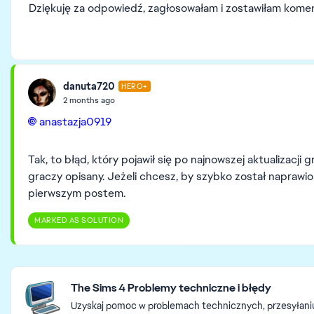
Dziękuję za odpowiedź, zagłosowałam i zostawiłam komen
danuta720
HERO+
2 months ago
anastazja0919​
Tak, to błąd, który pojawił się po najnowszej aktualizacji 
graczy opisany. Jeżeli chcesz, by szybko został napraw
pierwszym postem.
MARKED AS SOLUTION
Featured Places
The Sims 4 Problemy techniczne i błędy
Uzyskaj pomoc w problemach technicznych, przesyłaniu i 