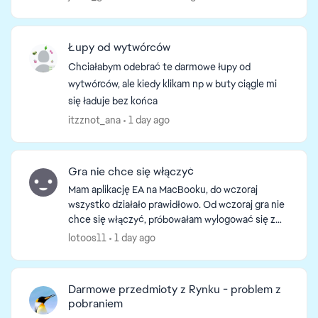
Łupy od wytwórców
Chciałabym odebrać te darmowe łupy od
wytwórców, ale kiedy klikam np w buty ciągle mi
się ładuje bez końca
itzznot_ana
1 day ago
Gra nie chce się włączyć
Mam aplikację EA na MacBooku, do wczoraj
wszystko działało prawidłowo. Od wczoraj gra nie
chce się włączyć, próbowałam wylogować się z
aplikacji i zalogować ponownie, zresetować
lotoos11
1 day ago
laptopa i "naprawić" ...
d by
Darmowe przedmioty z Rynku - problem z
pobraniem