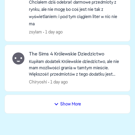
Chciałem dziś odebrać darmowe przedmioty z
rynku, ale nie mogę bo coś jest nie tak z
wyświetlaniem: i pod tym ciągiem liter w nic nie
ma
zsylam
1 day ago
The Sims 4 Królewskie Dziedzictwo
Kupiłam dodatek Królewskie dziedzictwo, ale nie
mam możliwości grania w tamtym mieście.
Większość przedmiotów z tego dodatku jest
dostępna w grze, ale otoczenie jest niewidoczne
Chiryoshi
1 day ago
lub jakby nieaktywne...
Show More