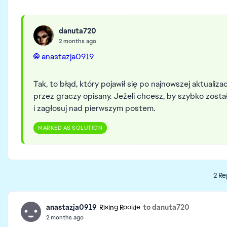
danuta720
2 months ago
anastazja0919​
Tak, to błąd, który pojawił się po najnowszej aktualizac
przez graczy opisany. Jeżeli chcesz, by szybko zost
i zagłosuj nad pierwszym postem.
MARKED AS SOLUTION
2 Re
anastazja0919
to danuta720
Rising Rookie
2 months ago