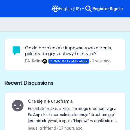
English (US)
Register
Sign In
Community Highlights
Gdzie bezpiecznie kupować rozszerzenia,
pakiety do gry, zestawy i nie tylko?
EA_Kalina
1 year ago
COMMUNITY MANAGER
Recent Discussions
Gra się nie uruchamia
Po ostatniej aktualizacji nie mogę uruchomić gry.
Ea App działa normalnie, ale opcja "Uruchom grę"
jest nie aktywna, a opcja "Napraw" w ogóle się nie
pojawia. Wyjęłam folder z modami, ale to nic nie ...
jesus_girlfriend
17 hours ago