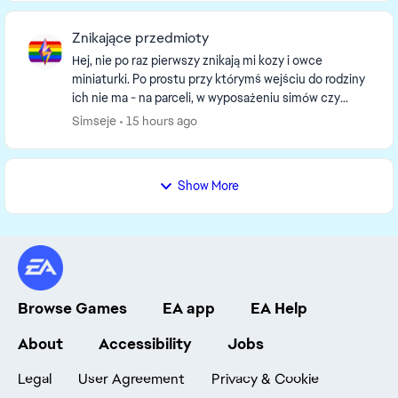
Znikające przedmioty
Hej, nie po raz pierwszy znikają mi kozy i owce
miniaturki. Po prostu przy którymś wejściu do rodziny
ich nie ma - na parceli, w wyposażeniu simów czy
wyposażeniu rodziny.\ Ponadto dzisiaj, nie wie...
Simseje
15 hours ago
Show More
Browse Games
EA app
EA Help
About
Accessibility
Jobs
Legal
User Agreement
Privacy & Cookie