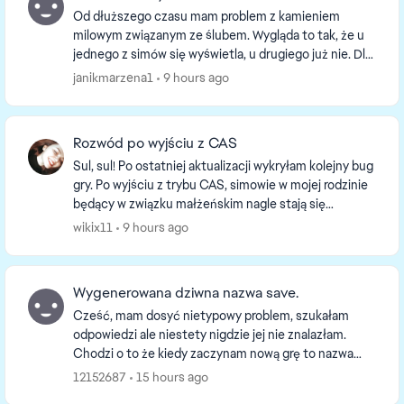
Od dłuższego czasu mam problem z kamieniem
milowym związanym ze ślubem. Wygląda to tak, że u
jednego z simów się wyświetla, u drugiego już nie. Dla
porównania ten związany z rozwodem wyświetla się
janikmarzena1
9 hours ago
od...
Rozwód po wyjściu z CAS
Sul, sul! Po ostatniej aktualizacji wykryłam kolejny bug
gry. Po wyjściu z trybu CAS, simowie w mojej rodzinie
będący w związku małżeńskim nagle stają się
związkiem partnerskim. Jedyna pozostająca o...
wikix11
9 hours ago
Wygenerowana dziwna nazwa save.
Cześć, mam dosyć nietypowy problem, szukałam
odpowiedzi ale niestety nigdzie jej nie znalazłam.
Chodzi o to że kiedy zaczynam nową grę to nazwa
save nie wygląda w ten sposób Slot_00000001.save
12152687
15 hours ago
tylko ...