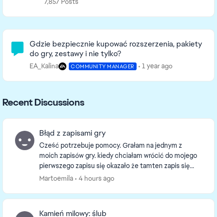
7,857 Posts
Community Highlights
Gdzie bezpiecznie kupować rozszerzenia, pakiety
do gry, zestawy i nie tylko?
EA_Kalina
1 year ago
COMMUNITY MANAGER
Recent Discussions
Błąd z zapisami gry
Cześć potrzebuje pomocy. Grałam na jednym z
moich zapisów gry. kiedy chciałam wrócić do mojego
pierwszego zapisu się okazało że tamten zapis się
duplikował i jest pod nazwą mojego pierwszego zapisu
Martoemila
4 hours ago
i...
Kamień milowy: ślub