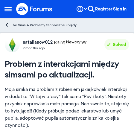
Skip to content
Register
Sign In
Open Side Menu
The Sims 4 Problemy techniczne i błędy
Forum Discussion
natalianow012
Rising Newcomer
Solved
2 months ago
Problem z interakcjami między
simsami po aktualizacji.
Moja simka ma problem z robieniem jakiejkolwiek interakcji
w dodatku "Witaj w pracy" tak samo "Psy i koty". Niestety
przycisk naprawiania mało pomaga. Naprawcie to, staje się
to irytujące!!! (Kiedy próbuje podać lekarstwo lub umyć
pupila, adoptować pupila automatycznie znika kolejka
czynności).