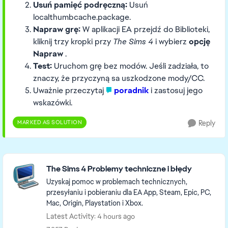
Usuń pamięć podręczną:
Usuń
localthumbcache.package.
Napraw grę:
W aplikacji EA przejdź do Biblioteki,
kliknij trzy kropki przy
The Sims 4
i wybierz
opcję
Napraw
.
Test:
Uruchom grę bez modów. Jeśli zadziała, to
znaczy, że przyczyną sa uszkodzone mody/CC.
Uważnie przeczytaj
poradnik
i zastosuj jego
wskazówki.
MARKED AS SOLUTION
Reply
Featured Places
The Sims 4 Problemy techniczne i błędy
Uzyskaj pomoc w problemach technicznych,
przesyłaniu i pobieraniu dla EA App, Steam, Epic, PC,
Mac, Origin, Playstation i Xbox.
Latest Activity: 4 hours ago