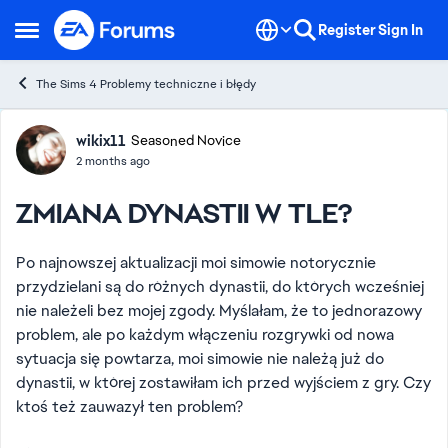
Skip to content
Register
Sign In
Open Side Menu
The Sims 4 Problemy techniczne i błędy
Forum Discussion
wikix11
Seasoned Novice
2 months ago
ZMIANA DYNASTII W TLE?
Po najnowszej aktualizacji moi simowie notorycznie
przydzielani są do różnych dynastii, do których wcześniej
nie należeli bez mojej zgody. Myślałam, że to jednorazowy
problem, ale po każdym włączeniu rozgrywki od nowa
sytuacja się powtarza, moi simowie nie należą już do
dynastii, w której zostawiłam ich przed wyjściem z gry. Czy
ktoś też zauwazył ten problem?