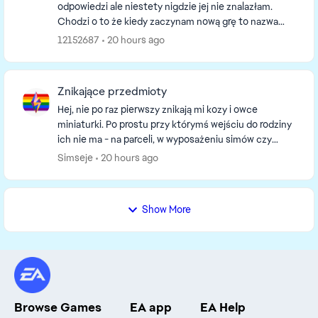
odpowiedzi ale niestety nigdzie jej nie znalazłam.
Chodzi o to że kiedy zaczynam nową grę to nazwa
save nie wygląda w ten sposób Slot_00000001.save
12152687
20 hours ago
tylko ...
Znikające przedmioty
Hej, nie po raz pierwszy znikają mi kozy i owce
miniaturki. Po prostu przy którymś wejściu do rodziny
ich nie ma - na parceli, w wyposażeniu simów czy
wyposażeniu rodziny.\ Ponadto dzisiaj, nie wie...
Simseje
20 hours ago
Show More
Browse Games
EA app
EA Help