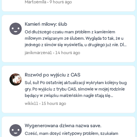
duplikował i jest pod nazwą mojego pierwszego zapisu
Martoemila
9 hours ago
i...
Kamień milowy: ślub
Od dłuższego czasu mam problem z kamieniem
milowym związanym ze ślubem. Wygląda to tak, że u
jednego z simów się wyświetla, u drugiego już nie. Dla
porównania ten związany z rozwodem wyświetla się
janikmarzena1
14 hours ago
od...
Rozwód po wyjściu z CAS
Sul, sul! Po ostatniej aktualizacji wykryłam kolejny bug
gry. Po wyjściu z trybu CAS, simowie w mojej rodzinie
będący w związku małżeńskim nagle stają się
związkiem partnerskim. Jedyna pozostająca o...
wikix11
15 hours ago
Wygenerowana dziwna nazwa save.
Cześć, mam dosyć nietypowy problem, szukałam