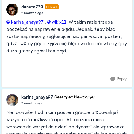
danuta720
HERO+
2 months ago
karina_anaya97​
,
wikix11​
W takim razie trzeba
poczekać na naprawienie błędu. Jednak, żeby błąd
został naprawiony, zagłosujcie nad pierwszym postem,
gdyż twórcy gry przyjrzą się błędowi dopiero wtedy, gdy
dużo graczy zgłosi ten błąd.
Reply
karina_anaya97
Seasoned Newcomer
2 months ago
Nie rozwiąże. Pod moim postem gracze próbowali już
wszystkich możliwych opcji. Aktualizacja miała
wprowadzić wszystkie dzieci do dynastii ale wprowadza
wszystkich powiązanych ze sobą podwójnie lub potrójnie