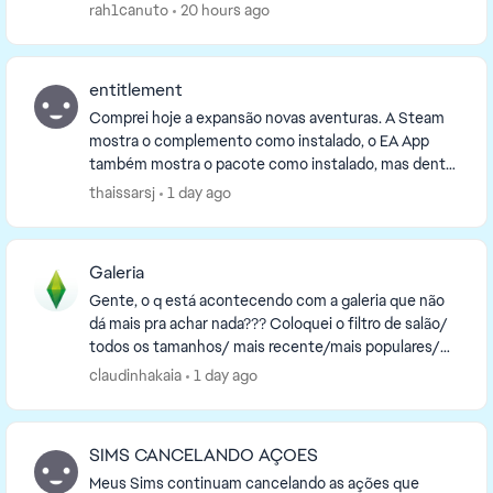
para desinstalar ele fala que posso perder meus
rah1canuto
20 hours ago
jogos...
entitlement
Comprei hoje a expansão novas aventuras. A Steam
mostra o complemento como instalado, o EA App
também mostra o pacote como instalado, mas dentro
do jogo aparece a mensagem de que eu não tenho
thaissarsj
1 day ago
esse pa...
Galeria
Gente, o q está acontecendo com a galeria que não
dá mais pra achar nada??? Coloquei o filtro de salão/
todos os tamanhos/ mais recente/mais populares/
tudo e diz que não há nenhum resultado encontra...
claudinhakaia
1 day ago
SIMS CANCELANDO AÇOES
Meus Sims continuam cancelando as ações que