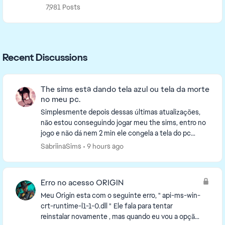
7,981 Posts
Recent Discussions
The sims está dando tela azul ou tela da morte
no meu pc.
Simplesmente depois dessas últimas atualizações,
não estou conseguindo jogar meu the sims, entro no
jogo e não dá nem 2 min ele congela a tela do pc
inteiro e da tela azul, já formatei o pc, atualize...
SabriinaSims
9 hours ago
Erro no acesso ORIGIN
Meu Origin esta com o seguinte erro, " api-ms-win-
crt-runtime-l1-1-0.dll " Ele fala para tentar
reinstalar novamente , mas quando eu vou a opção