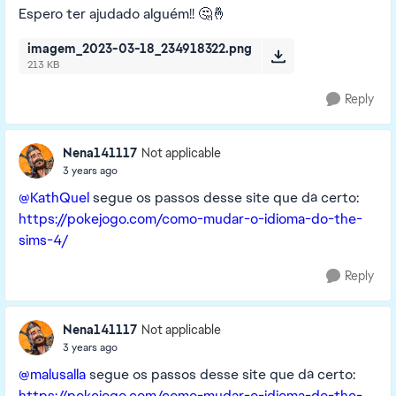
Espero ter ajudado alguém!! 🤔🤞
imagem_2023-03-18_234918322.png
213 KB
Reply
Nena141117
Not applicable
3 years ago
@KathQuel
segue os passos desse site que dá certo:
https://pokejogo.com/como-mudar-o-idioma-do-the-
sims-4/
Reply
Nena141117
Not applicable
3 years ago
@malusalla
segue os passos desse site que dá certo:
https://pokejogo.com/como-mudar-o-idioma-do-the-