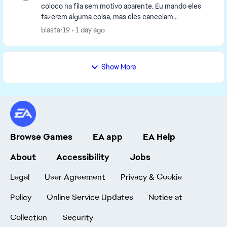
coloco na fila sem motivo aparente. Eu mando eles
fazerem alguma coisa, mas eles cancelam
imediatamente ou param o que estão fazendo sem
biastar19
1 day ago
concluir a tarefa....
Show More
Browse Games
EA app
EA Help
About
Accessibility
Jobs
Legal
User Agreement
Privacy & Cookie
Policy
Online Service Updates
Notice at
Collection
Security