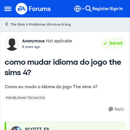
Skip to content
Register
Sign In
Open Side Menu
The Sims 4 Problemas técnicos & bug
Forum Discussion
Anonymous
Not applicable
Solved
8 years ago
como mudar idioma do jogo the
sims 4?
Como eu mudo o idioma do jogo The sims 4?
PROBLEMAS TÉCNICOS
Reply
SCOTTT_ES