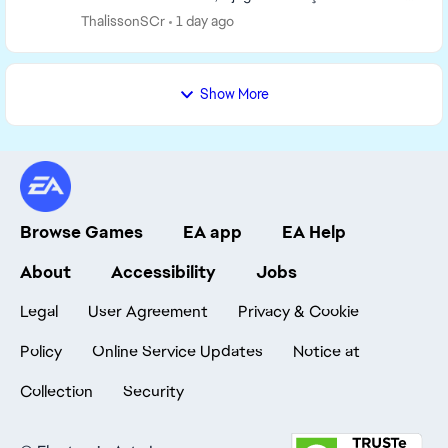
Inglês. Ao verificar nas pasta do jogo foi constado...
ThalissonSCr
1 day ago
Show More
Browse Games
EA app
EA Help
About
Accessibility
Jobs
Legal
User Agreement
Privacy & Cookie
Policy
Online Service Updates
Notice at
Collection
Security