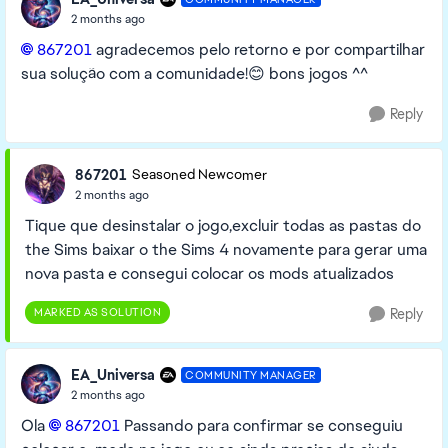
2 months ago
867201​
agradecemos pelo retorno e por compartilhar
sua solução com a comunidade!😊 bons jogos ^^
Reply
867201
Seasoned Newcomer
2 months ago
Tique que desinstalar o jogo,excluir todas as pastas do
the Sims baixar o the Sims 4 novamente para gerar uma
nova pasta e consegui colocar os mods atualizados
MARKED AS SOLUTION
Reply
EA_Universa
COMMUNITY MANAGER
2 months ago
Ola
867201​
Passando para confirmar se conseguiu