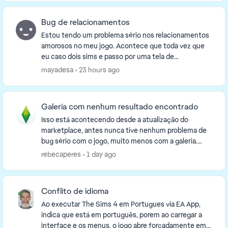
Bug de relacionamentos
Estou tendo um problema sério nos relacionamentos
amorosos no meu jogo. Acontece que toda vez que
eu caso dois sims e passo por uma tela de
carregamento, voltando para a gameplay eles voltam
mayadesa
23 hours ago
a ser "p...
Galeria com nenhum resultado encontrado
Isso está acontecendo desde a atualização do
marketplace, antes nunca tive nenhum problema de
bug sério com o jogo, muito menos com a galeria.
Agora quando eu abro o jogo a galeria funciona
rebecaperes
1 day ago
normalmen...
Conflito de idioma
Ao executar The Sims 4 em Portugues via EA App,
indica que está em português, porem ao carregar a
interface e os menus, o jogo abre forçadamente em