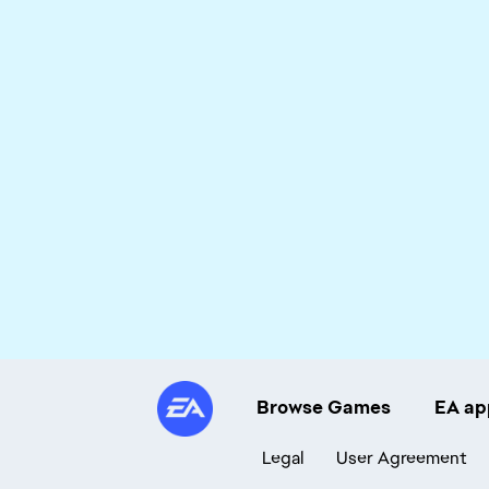
Browse Games
EA ap
Legal
User Agreement