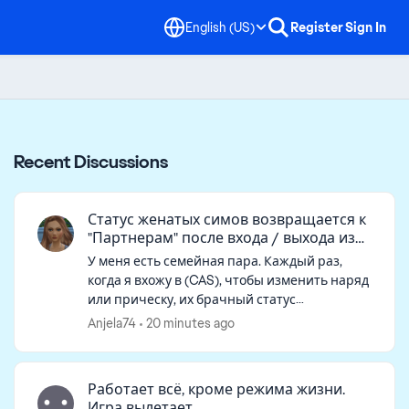
English (US)
Register
Sign In
Recent Discussions
Статус женатых симов возвращается к
"Партнерам" после входа / выхода из
CAS
У меня есть семейная пара. Каждый раз,
когда я вхожу в (CAS), чтобы изменить наряд
или прическу, их брачный статус
автоматически удаляется. Когда я
Anjela74
20 minutes ago
возвращаюсь в режим реального времени,
они больше н...
Работает всё, кроме режима жизни.
Игра вылетает.