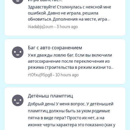
Здравствуйте! Столкнулась с неясной мне
ошибкой. Давно не играла, решила
обновиться. Дополнения на месте, игра
загрузилась, но семьи на начальном экране
i4adabjq1oum
3 hours ago
не оказалось. При нажатии "продолжить"
игра гр...
Баг с авто сохранением
Уже дважды ловлю баг. Если вы включили
автосохранение после переключения из
режима строительства в режим жизни то
после того как вы в режиме строительства
rt0fxuj95pg8
10 hours ago
все сделаете, возвращаетесь в режим
жизни, в...
Детёныш пламптиц
Добрый день! У меня вопрос. У детёнышей
пламптиц должны быть за ухом родимые
пятна в виде пера? Просто их нет, а на
иконке черты характера это показано (как у