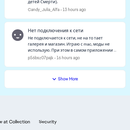
детей Смерти).
Candy_Julia_Alfa
13 hours ago
Нет подключения к сети
Не подключается к сети, не на то тает
галерея и магазин. Играю с mac, моды не
использую. При этом в самом приложении в
интернет заходит, а в игре нет. Удалила файл
p56bsz07pajk
16 hours ago
с кэшем и восстановила игру, не пом...
Show More
e at Collection
Security