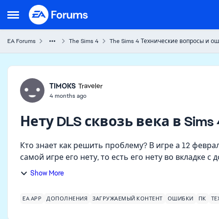
Skip to content
Open Side Menu
EA Forums
The Sims 4
The Sims 4 Технические вопросы и о
Forum Discussion
TIMOKS
Traveler
4 months ago
Нету DLS сквозь века в Sims 
Кто знает как решить проблему? В игре а 12 февра
самой игре его нету, то есть его нету во вкладке 
мира и...
Show More
EA APP
ДОПОЛНЕНИЯ
ЗАГРУЖАЕМЫЙ КОНТЕНТ
ОШИБКИ
ПК
ТЕ