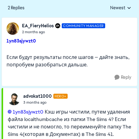
2 Replies
Newest
Replies sorted
EA_FieryHelios
COMMUNITY MANAGER
2 months ago
1yn83sjywzt0
Если будут результаты после шагов — дайте знать,
попробуем разобраться дальше.
Reply
advokat1000
HERO+
3 months ago
1yn83sjywzt0​
Кэш игры чистили, путем удаления
файла localthumbcache из папки The Sims 4? Если
чистили и не помогло, то переименуйте папку The
Sims 4(которая в Документах) в The Sims 41.