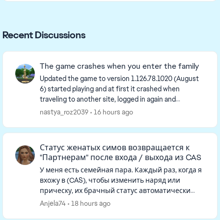
Recent Discussions
The game crashes when you enter the family
Updated the game to version 1.126.78.1020 (August
6) started playing and at first it crashed when
traveling to another site, logged in again and
everything was fine, exited without saving, and now
nastya_roz2039
16 hours ago
I'...
Статус женатых симов возвращается к
"Партнерам" после входа / выхода из CAS
У меня есть семейная пара. Каждый раз, когда я
вхожу в (CAS), чтобы изменить наряд или
прическу, их брачный статус автоматически
удаляется. Когда я возвращаюсь в режим
Anjela74
18 hours ago
реального времени, они больше н...