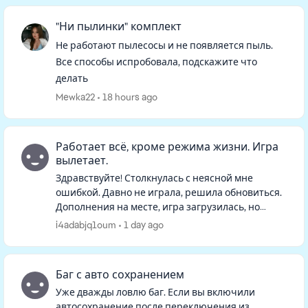
"Ни пылинки" комплект
Не работают пылесосы и не появляется пыль.
Все способы испробовала, подскажите что
делать
Mewka22
18 hours ago
Работает всё, кроме режима жизни. Игра
вылетает.
Здравствуйте! Столкнулась с неясной мне
ошибкой. Давно не играла, решила обновиться.
Дополнения на месте, игра загрузилась, но
семьи на начальном экране не оказалось. При
i4adabjq1oum
1 day ago
нажатии "продолжить" игра гр...
Баг с авто сохранением
Уже дважды ловлю баг. Если вы включили
автосохранение после переключения из