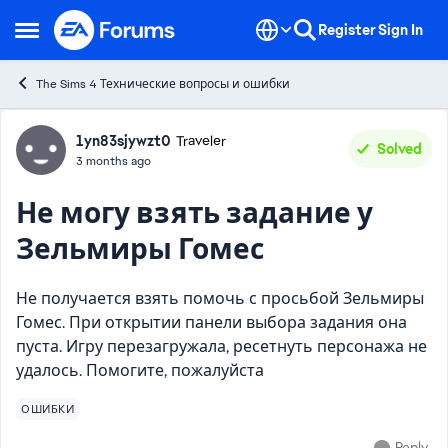
Skip to content
Register
Sign In
Open Side Menu
The Sims 4 Технические вопросы и ошибки
Forum Discussion
1yn83sjywzt0
Traveler
Solved
3 months ago
Не могу взять задание у
Зельмиры Гомес
Не получается взять помочь с просьбой Зельмиры
Гомес. При открытии панели выбора задания она
пуста. Игру перезагружала, ресетнуть персонажа не
удалось. Помогите, пожалуйста
ОШИБКИ