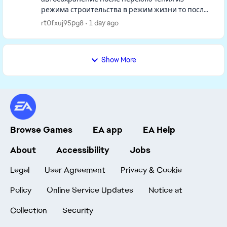
режима строительства в режим жизни то после
того как вы в режиме строительства все
rt0fxuj95pg8
1 day ago
сделаете, возвращаетесь в режим жизни, в...
Show More
Browse Games
EA app
EA Help
About
Accessibility
Jobs
Legal
User Agreement
Privacy & Cookie
Policy
Online Service Updates
Notice at
Collection
Security