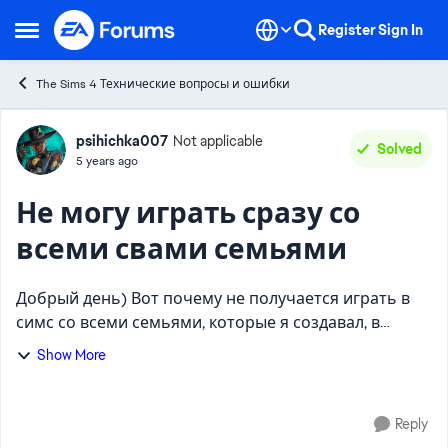
Skip to content
Register
Sign In
Open Side Menu
The Sims 4 Технические вопросы и ошибки
Forum Discussion
psihichka007
Not applicable
Solved
5 years ago
Не могу играть сразу со
всеми свами семьями
Добрый день) Вот почему не получается играть в
симс со всеми семьями, которые я создавал, в
одном времени? Можно играть только одной
Show More
семьей, и при этом в этой игре нет тех, кого я
создавал до этого. ...
Reply