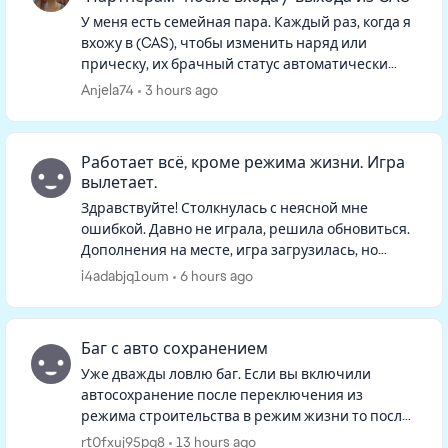
У меня есть семейная пара. Каждый раз, когда я
вхожу в (CAS), чтобы изменить наряд или
прическу, их брачный статус автоматически
удаляется. Когда я возвращаюсь в режим
Anjela74
3 hours ago
реального времени, они больше н...
Работает всё, кроме режима жизни. Игра
вылетает.
Здравствуйте! Столкнулась с неясной мне
ошибкой. Давно не играла, решила обновиться.
Дополнения на месте, игра загрузилась, но
семьи на начальном экране не оказалось. При
i4adabjq1oum
6 hours ago
нажатии "продолжить" игра гр...
Баг с авто сохранением
Уже дважды ловлю баг. Если вы включили
автосохранение после переключения из
режима строительства в режим жизни то после
того как вы в режиме строительства все
rt0fxuj95pg8
13 hours ago