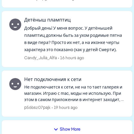
сделаете, возвращаетесь в режим жизни, в...
Детёныш пламптиц
Добрый день! У меня вопрос. У детёнышей
пламптиц должны быть за ухом родимые пятна
в виде пера? Просто их нет, а на иконке черты
характера это показано (как у детей Смерти).
Candy_Julia_Alfa
16 hours ago
Нет подключения к сети
Не подключается к сети, не на то тает галерея и
магазин. Играю с mac, моды не использую. При
этом в самом приложении в интернет заходит, а
в игре нет. Удалила файл с кэшем и
p56bsz07pajk
19 hours ago
восстановила игру, не пом...
Show More