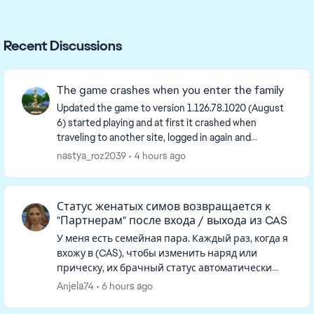
Recent Discussions
The game crashes when you enter the family
Updated the game to version 1.126.78.1020 (August
6) started playing and at first it crashed when
traveling to another site, logged in again and
everything was fine, exited without saving, and now
nastya_roz2039
4 hours ago
I'...
Статус женатых симов возвращается к
"Партнерам" после входа / выхода из CAS
У меня есть семейная пара. Каждый раз, когда я
вхожу в (CAS), чтобы изменить наряд или
прическу, их брачный статус автоматически
удаляется. Когда я возвращаюсь в режим
Anjela74
6 hours ago
реального времени, они больше н...