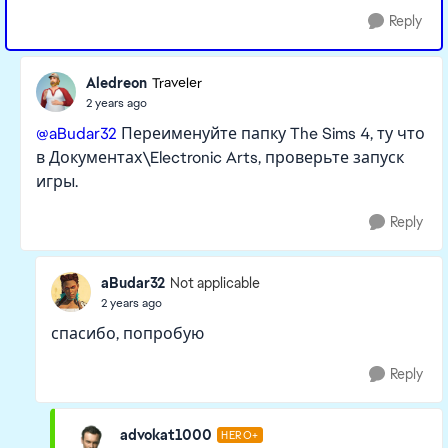
Reply
Aledreon
Traveler
2 years ago
@aBudar32
Переименуйте папку The Sims 4, ту что
в Документах\Electronic Arts, проверьте запуск
игры.
Reply
aBudar32
Not applicable
2 years ago
спасибо, попробую
Reply
advokat1000
HERO+