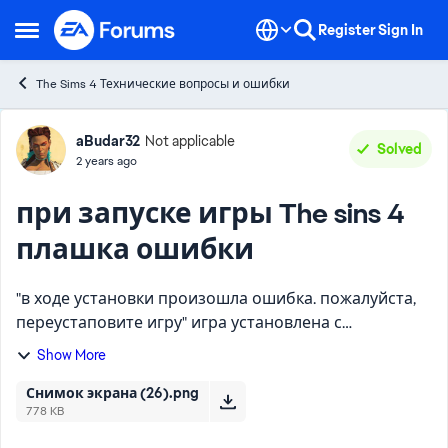
Skip to content
Register
Sign In
Open Side Menu
The Sims 4 Технические вопросы и ошибки
Forum Discussion
aBudar32
Not applicable
Solved
2 years ago
при запуске игры The sins 4
плашка ошибки
"в ходе установки произошла ошибка. пожалуйста,
переустаповите игру" игра установлена с
официального лаунчера EA, ошибка произошла
Show More
после установки модов. делала восстановление, не
помогло, а переуст...
Снимок экрана (26).png
778 KB