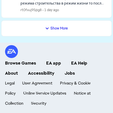
режима строительства в режим жизни то после
того как вы в режиме строительства все
rt0fxuj95pg8
1 day ago
сделаете, возвращаетесь в режим жизни, в...
Show More
Browse Games
EA app
EA Help
About
Accessibility
Jobs
Legal
User Agreement
Privacy & Cookie
Policy
Online Service Updates
Notice at
Collection
Security