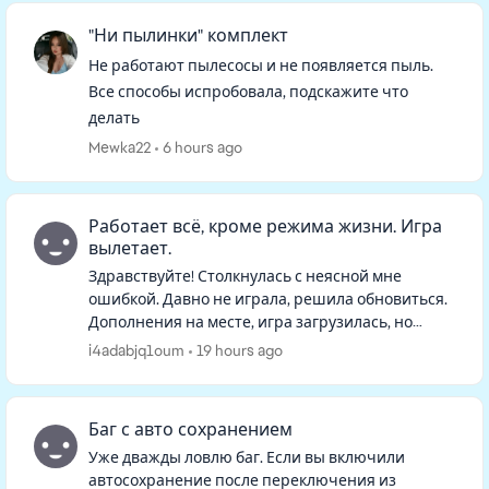
"Ни пылинки" комплект
Не работают пылесосы и не появляется пыль.
Все способы испробовала, подскажите что
делать
Mewka22
6 hours ago
Работает всё, кроме режима жизни. Игра
вылетает.
Здравствуйте! Столкнулась с неясной мне
ошибкой. Давно не играла, решила обновиться.
Дополнения на месте, игра загрузилась, но
семьи на начальном экране не оказалось. При
i4adabjq1oum
19 hours ago
нажатии "продолжить" игра гр...
Баг с авто сохранением
Уже дважды ловлю баг. Если вы включили
автосохранение после переключения из