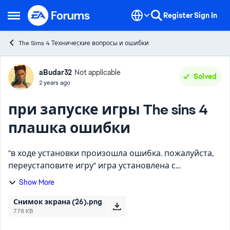
Skip to content
Register
Sign In
Open Side Menu
The Sims 4 Технические вопросы и ошибки
Forum Discussion
aBudar32
Not applicable
Solved
2 years ago
при запуске игры The sins 4
плашка ошибки
"в ходе установки произошла ошибка. пожалуйста,
переустаповите игру" игра установлена с
официального лаунчера EA, ошибка произошла
Show More
после установки модов. делала восстановление, не
помогло, а переуст...
Снимок экрана (26).png
778 KB