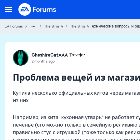
Skip to content
Open Side Menu
EA Forums
The Sims 4
The Sims 4 Технические вопросы и о
Forum Discussion
CheshireCatAAA
Traveler
2 months ago
Проблема вещей из магаз
Купила несколько официальных китов через магаз
из них.
Например, из кита "кухонная утварь" не работает с
печенье (его можно только в семейную реликвию в
правильно стул с игрушкой (тоже только как рели
с комплектами купленными через магазин в игре, 