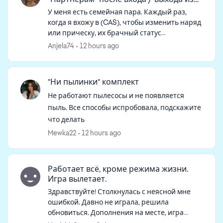
CAS
У меня есть семейная пара. Каждый раз,
когда я вхожу в (CAS), чтобы изменить наряд
или прическу, их брачный статус
автоматически удаляется. Когда я
Anjela74
12 hours ago
возвращаюсь в режим реального времени,
они больше н...
"Ни пылинки" комплект
Не работают пылесосы и не появляется
пыль. Все способы испробовала, подскажите
что делать
Mewka22
12 hours ago
Работает всё, кроме режима жизни.
Игра вылетает.
Здравствуйте! Столкнулась с неясной мне
ошибкой. Давно не играла, решила
обновиться. Дополнения на месте, игра