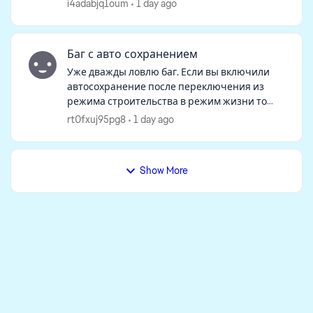
загрузилась, но семьи на начальном экране
i4adabjq1oum
1 day ago
не оказалось. При нажатии "продолжить"
игра гр...
Баг с авто сохранением
Уже дважды ловлю баг. Если вы включили
автосохранение после переключения из
режима строительства в режим жизни то
после того как вы в режиме строительства
rt0fxuj95pg8
1 day ago
все сделаете, возвращаетесь в режим
жизни, в...
Show More