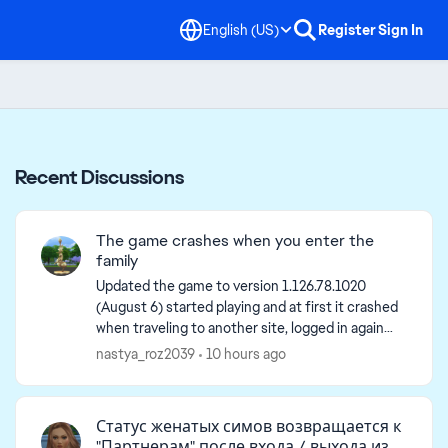
English (US)
Register
Sign In
Recent Discussions
The game crashes when you enter the
family
Updated the game to version 1.126.78.1020
(August 6) started playing and at first it crashed
when traveling to another site, logged in again
and everything was fine, exited without saving,
nastya_roz2039
10 hours ago
and now I'...
Статус женатых симов возвращается к
"Партнерам" после входа / выхода из