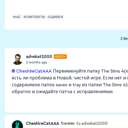
MAC
КОМПЛЕКТЫ
ОШИБКИ
3 Re
advokat1000
HERO+
2 months ago
CheshireCatAAA​
Переименуйте папку The Sims 4(к
есть ли проблема в Новой, чистой игре. Если нет и
содержимое папок saves и tray из папки The Sims 4
обратно и ожидайте патча с исправлениями.
CheshireCatAAA
to advokat1000
Traveler