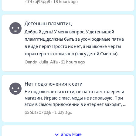
того как вы в режиме строительства все
rt0fxuj95pg8
18 hours ago
сделаете, возвращаетесь в режим жизни, в...
Детёныш пламптиц
Добрый день! У меня вопрос. У детёнышей
пламптиц должны быть за ухом родимые пятна
в виде пера? Просто их нет, а на иконке черты
характера это показано (как у детей Смерти).
Candy_Julia_Alfa
21 hours ago
Нет подключения к сети
Не подключается к сети, не на то тает галерея и
магазин. Играю с mac, моды не использую. При
этом в самом приложении в интернет заходит, а
в игре нет. Удалила файл с кэшем и
p56bsz07pajk
1 day ago
восстановила игру, не пом...
Show More