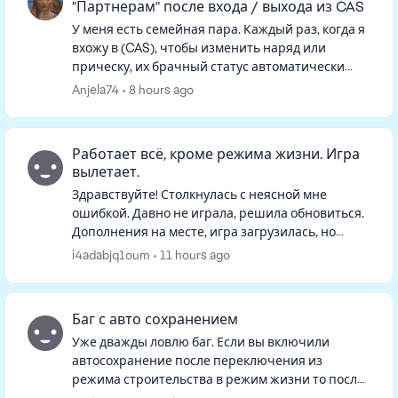
"Партнерам" после входа / выхода из CAS
У меня есть семейная пара. Каждый раз, когда я
вхожу в (CAS), чтобы изменить наряд или
прическу, их брачный статус автоматически
удаляется. Когда я возвращаюсь в режим
Anjela74
8 hours ago
реального времени, они больше н...
Работает всё, кроме режима жизни. Игра
вылетает.
Здравствуйте! Столкнулась с неясной мне
ошибкой. Давно не играла, решила обновиться.
Дополнения на месте, игра загрузилась, но
семьи на начальном экране не оказалось. При
i4adabjq1oum
11 hours ago
нажатии "продолжить" игра гр...
Баг с авто сохранением
Уже дважды ловлю баг. Если вы включили
автосохранение после переключения из
режима строительства в режим жизни то после