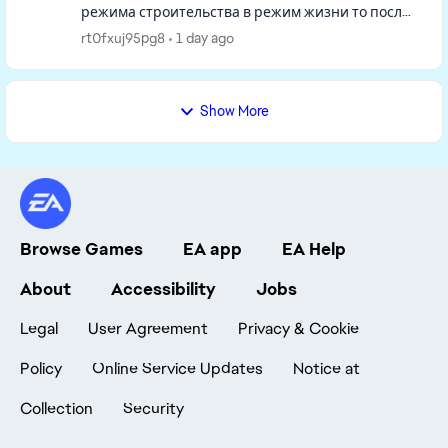
режима строительства в режим жизни то после
того как вы в режиме строительства все
rt0fxuj95pg8
1 day ago
сделаете, возвращаетесь в режим жизни, в...
Show More
Browse Games
EA app
EA Help
About
Accessibility
Jobs
Legal
User Agreement
Privacy & Cookie
Policy
Online Service Updates
Notice at
Collection
Security