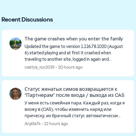
Recent Discussions
The game crashes when you enter the family
Updated the game to version 1.126.78.1020 (August
6) started playing and at first it crashed when
traveling to another site, logged in again and
everything was fine, exited without saving, and now
nastya_roz2039
20 hours ago
I'...
Статус женатых симов возвращается к
"Партнерам" после входа / выхода из CAS
У меня есть семейная пара. Каждый раз, когда я
вхожу в (CAS), чтобы изменить наряд или
прическу, их брачный статус автоматически
удаляется. Когда я возвращаюсь в режим
Anjela74
22 hours ago
реального времени, они больше н...