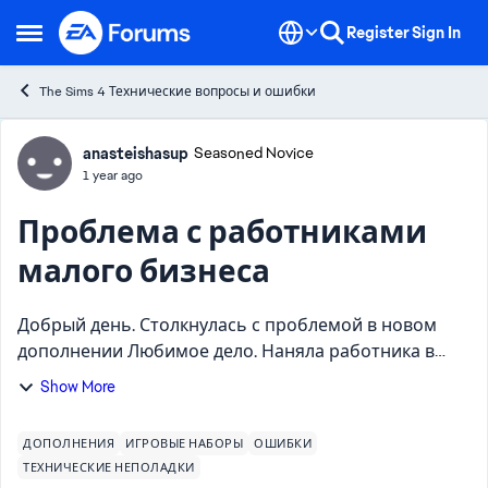
Skip to content
Register
Sign In
Open Side Menu
The Sims 4 Технические вопросы и ошибки
Forum Discussion
anasteishasup
Seasoned Novice
1 year ago
Проблема с работниками
малого бизнеса
Добрый день. Столкнулась с проблемой в новом
дополнении Любимое дело. Наняла работника в
свой бизнес (у меня гончарное дело), повысила ему
Show More
уровень гончарного мастерства до 10, поставила в
задачах раб...
ДОПОЛНЕНИЯ
ИГРОВЫЕ НАБОРЫ
ОШИБКИ
ТЕХНИЧЕСКИЕ НЕПОЛАДКИ