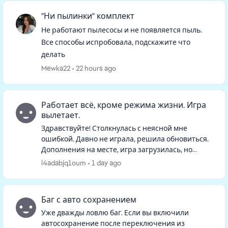
"Ни пылинки" комплект
Не работают пылесосы и не появляется пыль.
Все способы испробовала, подскажите что
делать
Mewka22
22 hours ago
Работает всё, кроме режима жизни. Игра
вылетает.
Здравствуйте! Столкнулась с неясной мне
ошибкой. Давно не играла, решила обновиться.
Дополнения на месте, игра загрузилась, но
семьи на начальном экране не оказалось. При
i4adabjq1oum
1 day ago
нажатии "продолжить" игра гр...
Баг с авто сохранением
Уже дважды ловлю баг. Если вы включили
автосохранение после переключения из