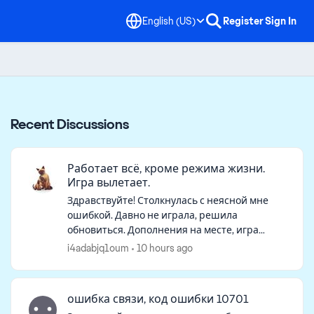
English (US)
Register
Sign In
Recent Discussions
Работает всё, кроме режима жизни.
Игра вылетает.
Здравствуйте! Столкнулась с неясной мне
ошибкой. Давно не играла, решила
обновиться. Дополнения на месте, игра
загрузилась, но семьи на начальном экране
i4adabjq1oum
10 hours ago
не оказалось. При нажатии "продолжить"
игра гр...
ошибка связи, код ошибки 10701