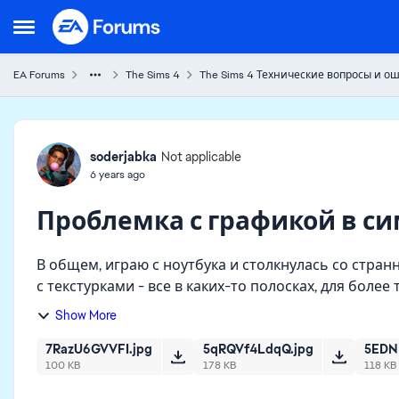
Skip to content
Open Side Menu
EA Forums
The Sims 4
The Sims 4 Технические вопросы и о
Forum Discussion
soderjabka
Not applicable
6 years ago
Проблемка с графикой в си
В общем, играю с ноутбука и столкнулась со стран
с текстурками - все в каких-то полосках, для бол
Прошарила инет ...
Show More
7RazU6GVVFI.jpg
5qRQVf4LdqQ.jpg
5EDN
100 KB
178 KB
118 KB