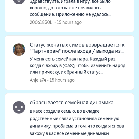
Здравствуйте, играла в игру, все было
хорошо, до того как не появилось
сообщение: Приложению не удалось
подключиться к порту 3216, из-за чего запуск
20061830Ll
15 hours ago
игр может быть заблокирован. Вы можете
продолжит...
Статус женатых симов возвращается к
"Партнерам" после входа / выхода из
CAS
У меня есть семейная пара. Каждый раз,
когда я вхожу в (CAS), чтобы изменить наряд
или прическу, их брачный статус
автоматически удаляется. Когда я
Anjela74
15 hours ago
возвращаюсь в режим реального времени,
они больше н...
сбрасывается семейная динамика
в касе создала семью, во вкладке
родственные связи установила семейную
динамику. проблема в том, что когда я снова
захожу в кас все семейные динамики