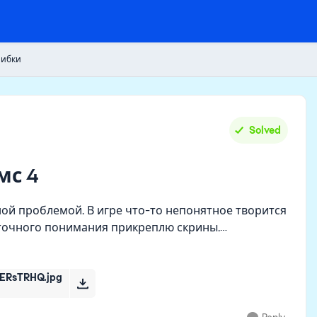
шибки
Solved
мс 4
ной проблемой. В игре что-то непонятное творится
ее точного понимания прикреплю скрины.
ERsTRHQ.jpg