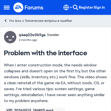
Skip to content
Register
Sign In
Open Side Menu
The Sims 4 Технические вопросы и ошибки
Forum Discussion
q4eq02w0k9ga
Traveler
2 months ago
Problem with the interface
When I enter construction mode, the needs window
collapses and doesn't open on the first try, but the other
windows (skills, inventory, etc.) work fine. The video shows
a clean reinstall of the game via EA, without mods, CS, or
saves. I've tried various tips: screen settings, game
settings, reinstallation, I have never seen anything similar
to my problem anywhere.
VID_20260515_194953.mp4