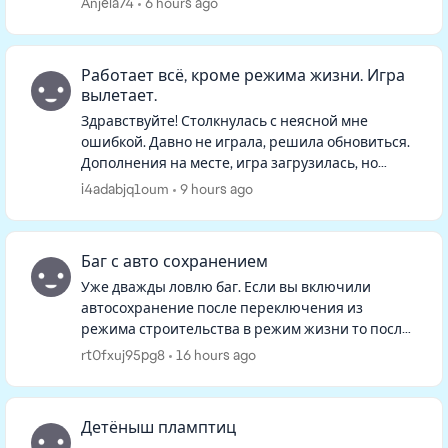
Anjela74
6 hours ago
реального времени, они больше н...
Работает всё, кроме режима жизни. Игра
вылетает.
Здравствуйте! Столкнулась с неясной мне
ошибкой. Давно не играла, решила обновиться.
Дополнения на месте, игра загрузилась, но
семьи на начальном экране не оказалось. При
i4adabjq1oum
9 hours ago
нажатии "продолжить" игра гр...
Баг с авто сохранением
Уже дважды ловлю баг. Если вы включили
автосохранение после переключения из
режима строительства в режим жизни то после
того как вы в режиме строительства все
rt0fxuj95pg8
16 hours ago
сделаете, возвращаетесь в режим жизни, в...
Детёныш пламптиц