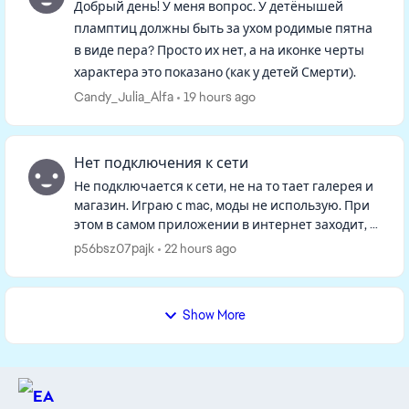
Добрый день! У меня вопрос. У детёнышей
пламптиц должны быть за ухом родимые пятна
в виде пера? Просто их нет, а на иконке черты
характера это показано (как у детей Смерти).
Candy_Julia_Alfa
19 hours ago
Нет подключения к сети
Не подключается к сети, не на то тает галерея и
магазин. Играю с mac, моды не использую. При
этом в самом приложении в интернет заходит, а
в игре нет. Удалила файл с кэшем и
p56bsz07pajk
22 hours ago
восстановила игру, не пом...
Show More