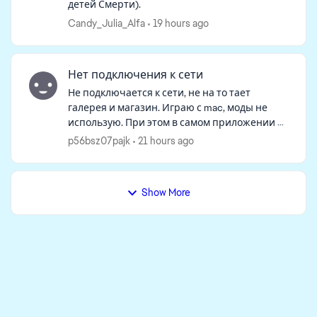
детей Смерти).
Candy_Julia_Alfa
19 hours ago
Нет подключения к сети
Не подключается к сети, не на то тает
галерея и магазин. Играю с mac, моды не
использую. При этом в самом приложении в
интернет заходит, а в игре нет. Удалила файл
p56bsz07pajk
21 hours ago
с кэшем и восстановила игру, не пом...
Show More