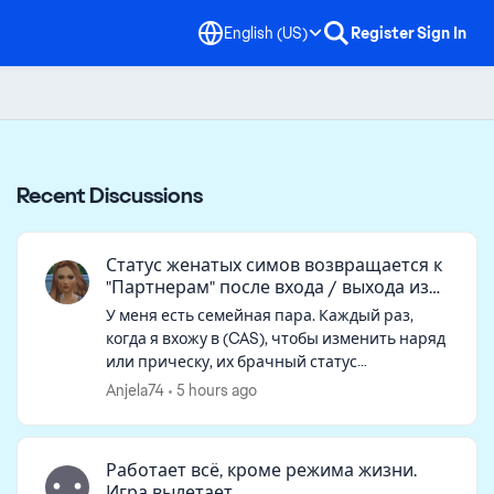
English (US)
Register
Sign In
Recent Discussions
Статус женатых симов возвращается к
"Партнерам" после входа / выхода из
CAS
У меня есть семейная пара. Каждый раз,
когда я вхожу в (CAS), чтобы изменить наряд
или прическу, их брачный статус
автоматически удаляется. Когда я
Anjela74
5 hours ago
возвращаюсь в режим реального времени,
они больше н...
Работает всё, кроме режима жизни.
Игра вылетает.