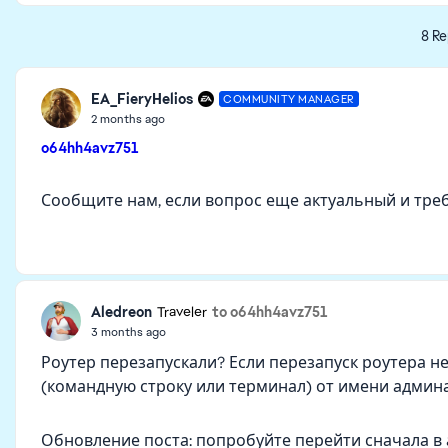
8 Re
EA_FieryHelios
COMMUNITY MANAGER
2 months ago
o64hh4avz751
Сообщите нам, если вопрос еще актуальный и тре
Aledreon
to o64hh4avz751
Traveler
3 months ago
Роутер перезапускали? Если перезапуск роутера н
(командную строку или терминал) от имени админа и
Обновление поста: попробуйте перейти сначала в