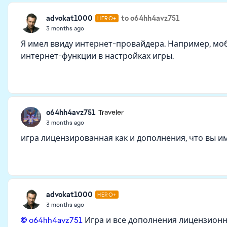
advokat1000
to o64hh4avz751
HERO+
3 months ago
Я имел ввиду интернет-провайдера. Например, мо
интернет-функции в настройках игры.
o64hh4avz751
Traveler
3 months ago
игра лицензированная как и дополнения, что вы и
advokat1000
HERO+
3 months ago
o64hh4avz751​
Игра и все дополнения лицензионн