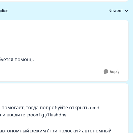
plies
Newest
Replies sorte
буется помощь.
Reply
е помогает, тогда попробуйте открыть cmd
 введите ipconfig /flushdns
 автономный режим (три полоски > автономный