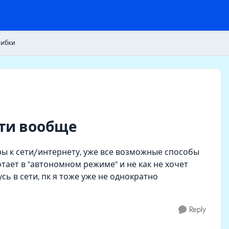
шибки
ети вообще
ры к сети/интернету, уже все возможные способы
отает в "автономном режиме" и не как не хочет
сь в сети, пк я тоже уже не однократно
Reply