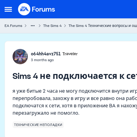
Skip to content
Open Side Menu
EA Forums
The Sims 4
The Sims 4 Технические вопросы и о
Forum Discussion
o64hh4avz751
Traveler
3 months ago
Sims 4 не подключается к с
я уже битые 2 часа не могу подключится внутри иг
перепробовала, захожу в игру и все равно она раб
подключатся к сети, хотя в приложение BA я нахожу
перезагружало не помогло.
ТЕХНИЧЕСКИЕ НЕПОЛАДКИ