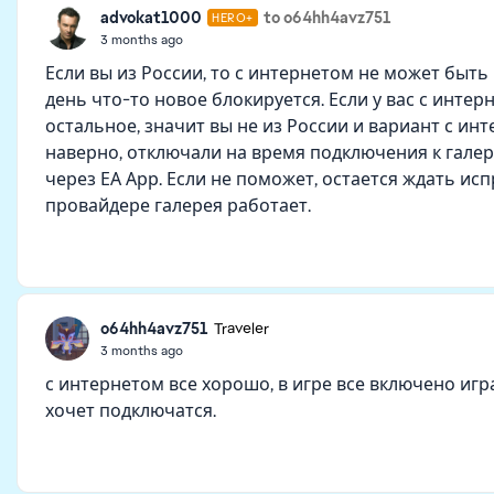
advokat1000
to o64hh4avz751
HERO+
3 months ago
Если вы из России, то с интернетом не может быт
день что-то новое блокируется. Если у вас с интер
остальное, значит вы не из России и вариант с и
наверно, отключали на время подключения к галереи
через ЕА Арр. Если не поможет, остается ждать ис
провайдере галерея работает.
o64hh4avz751
Traveler
3 months ago
с интернетом все хорошо, в игре все включено иг
хочет подключатся.