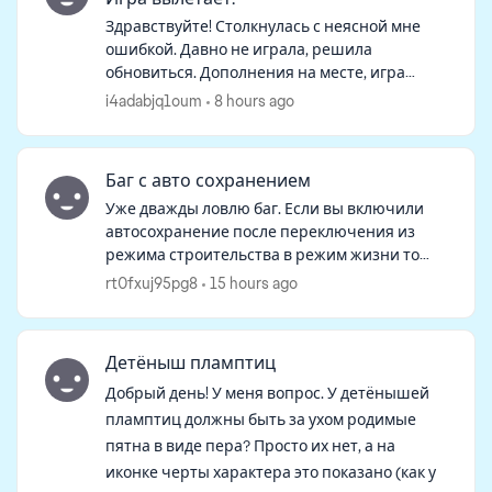
Здравствуйте! Столкнулась с неясной мне
d by
ошибкой. Давно не играла, решила
обновиться. Дополнения на месте, игра
загрузилась, но семьи на начальном экране
i4adabjq1oum
8 hours ago
не оказалось. При нажатии "продолжить"
игра гр...
Баг с авто сохранением
Уже дважды ловлю баг. Если вы включили
автосохранение после переключения из
режима строительства в режим жизни то
после того как вы в режиме строительства
rt0fxuj95pg8
15 hours ago
все сделаете, возвращаетесь в режим
жизни, в...
Детёныш пламптиц
Добрый день! У меня вопрос. У детёнышей
пламптиц должны быть за ухом родимые
пятна в виде пера? Просто их нет, а на
иконке черты характера это показано (как у