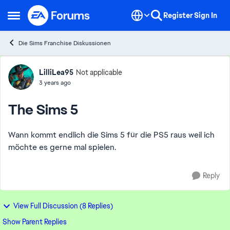
Skip to content
Register
Sign In
Open Side Menu
Die Sims Franchise Diskussionen
Forum Discussion
LilliLea95
Not applicable
3 years ago
The Sims 5
Wann kommt endlich die Sims 5 für die PS5 raus weil ich
möchte es gerne mal spielen.
Reply
View Full Discussion (8 Replies)
Show Parent Replies