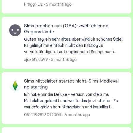
6,99 €uro im Monat und kann mit 5 weiteren F...
Freggi-Liz
5 months ago
Sims brechen aus (GBA): zwei fehlende
Gegenstände
Guten Tag, ein sehr altes, aber wirklich schönes Spiel.
Es gelingt mir einfach nicht den Katalog zu
vervollständigen. Laut englischem Lösungsbuch
fehlen mir zwei Gegenstände: Zodiac Statue
xjqk6tzklo99
5 months ago
(Katalog...
Sims Mittelalter startet nicht. Sims Medieval
no starting
Ich habe mir die Deluxe - Version von die Sims
Mittelalter gekauft und wollte das jetzt starten. Es
war erfolgreich heruntergeladen und installiert,
allerdings kommt sofort eine Fehlermeldung. Es sta...
0511199813012003
6 months ago