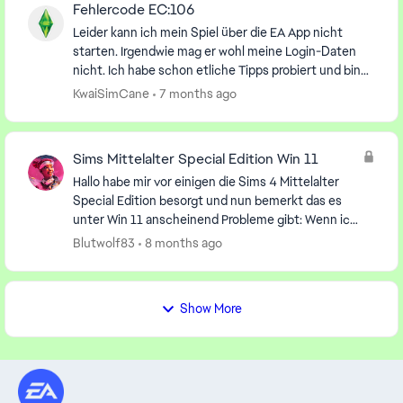
Fehlercode EC:106
Leider kann ich mein Spiel über die EA App nicht
starten. Irgendwie mag er wohl meine Login-Daten
nicht. Ich habe schon etliche Tipps probiert und bin
es nun leid, dass man stets nur liest was man al...
KwaiSimCane
7 months ago
Sims Mittelalter Special Edition Win 11
Hallo habe mir vor einigen die Sims 4 Mittelalter
Special Edition besorgt und nun bemerkt das es
unter Win 11 anscheinend Probleme gibt: Wenn ich
versuche zu starten lande ich nach ein paar
Blutwolf83
8 months ago
Sekunden...
Show More