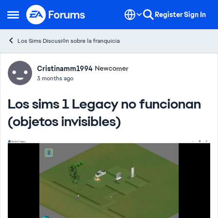
Skip to content
Register
Sign In
Open Side Menu
Los Sims Discusión sobre la franquicia
Forum Discussion
Cristinamm1994
Newcomer
3 months ago
Los sims 1 Legacy no funcionan
(objetos invisibles)