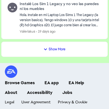
Instalé Los Sim 1 Legacy y no veo las paredes
ni los muebles
Hola. Instale en mi Laptop Los Sims 1 The Legacy (la
version basica). Tengo windows 10 y una tarjeta Intel
(R) hd Graphics 620. El juego corre bien al crear los
personajes (lo puse en ventana para qu...
Valeriakus
19 days ago
Show More
Browse Games
EA app
EA Help
About
Accessibility
Jobs
Legal
User Agreement
Privacy & Cookie