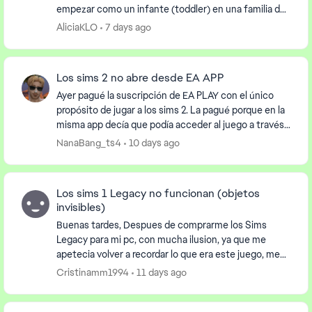
empezar como un infante (toddler) en una familia de
bajos recursos y mejorar gradualmente la ...
AliciaKLO
7 days ago
Los sims 2 no abre desde EA APP
Ayer pagué la suscripción de EA PLAY con el único
propósito de jugar a los sims 2. La pagué porque en la
misma app decía que podía acceder al juego a través
de la suscripción. Sin embargo, al instala...
NanaBang_ts4
10 days ago
Los sims 1 Legacy no funcionan (objetos
invisibles)
Buenas tardes, Despues de comprarme los Sims
Legacy para mi pc, con mucha ilusion, ya que me
apetecia volver a recordar lo que era este juego, me
encuentro con este problema que podeis observ...
Cristinamm1994
11 days ago