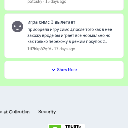
загрузками, с уже по сто раз сохранёнными
potcshy
15 days ago
городами - в определённый момент (до сих
не понимаю...
игра симс 3 вылетает
приобрела игру симс 3,после того как в нее
захожу вроде бы играет все нормально,но
как только перехожу в режим покупок 2
минуты и сразу вылетает даже не кспеваю
1ti2hkp82qfd
17 days ago
сохранить игру и так постоянно, уже вт...
Show More
e at Collection
Security