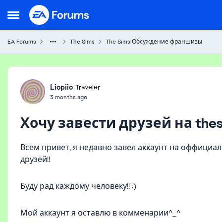
Skip to content
Open Side Menu
EA Forums
The Sims
The Sims Обсуждение франшизы
Forum Discussion
Liopiio
Traveler
3 months ago
Хочу завести друзей на thes
Всем привет, я недавно завел аккаунт на оффициаль
друзей!!
Буду рад каждому человеку!! :)
Мой аккаунт я оставлю в комменарии^_^