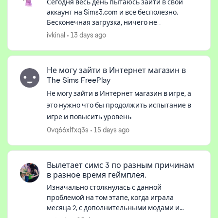
Сегодня весь день пытаюсь зайти в свой
аккаунт на Sims3.com и все бесполезно.
Бесконечная загрузка, ничего не
открывается. С VPN вообще выбрасывает и
ivkinal
13 days ago
пишет , что ошибка. Люди, скажите, Россию
ed by
совсе...
Не могу зайти в Интернет магазин в
The Sims FreePlay
Не могу зайти в Интернет магазин в игре, а
это нужно что бы продолжить испытание в
игре и повысить уровень
0vq66xlfxq3s
15 days ago
Вылетает симс 3 по разным причинам
в разное время геймплея.
Изначально столкнулась с данной
проблемой на том этапе, когда играла
месяца 2, с дополнительными модами и