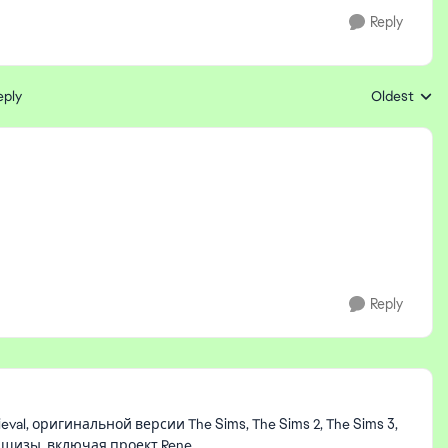
Reply
eply
Oldest
Replies sort
Reply
al, оригинальной версии The Sims, The Sims 2, The Sims 3,
ншизы, включая проект Rene.