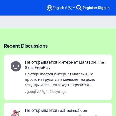
English (US)
Register
Sign In
Recent Discussions
Не открывается Интернет магазин The
Sims FreePlay
Не открывается Интернет магазин. Не
просто не грузится, а мелькнет на долю
секунды и все. Теплоход не грузится.
Зависает на картинке загрузки и постоянно
zgcpqfvl77gf
2 days ago
предлагает повторить загрузку. А еще в
киност...
Не открывается ru.thesims3.com