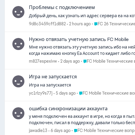
Проблемы с подключением
Добрый день, как узнать ип адрес сервера еа на 
Place FC 26 Техниче
9d8c3459cff1d882
2 hours ago
FC 26 Технически
Нужно отвязать учетную запись FC Mobile
Мне нужно отвязать эту учетную запись ибо на не
когда нажимаю кнопку Ea Account то кидает либо го
Place FC Mobile Техничес
m827espexivw
2 days ago
FC Mobile Технические
Игра не запускается
Игра на запускается
Place FC Mobile Технически
yc1rlzy9s77j
5 days ago
FC Mobile Технические в
ошибка синхронизации аккаунта
у меня подключен ea аккаунт в игре, но когда я п
подключен, писал в поддержку, давали только бес
Place FC Mobile Технические 
jawadie13
6 days ago
FC Mobile Технические воп