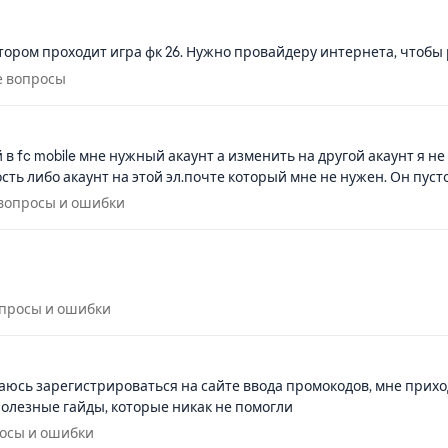
котором проходит игра фк 26. Нужно провайдеру интернета, чтоб
ские вопросы
е вопросы
й в fc mobile мне нужный акаунт а изменить на другой акаунт я 
сть либо акаунт на этой эл.почте который мне не нужен. Он пусто
кие вопросы и ошибки
 вопросы и ошибки
е вопросы и ошибки
опросы и ошибки
ытаюсь зарегистрироваться на сайте ввода промокодов, мне приход
полезные гайды, которые никак не помогли
вопросы и ошибки
росы и ошибки