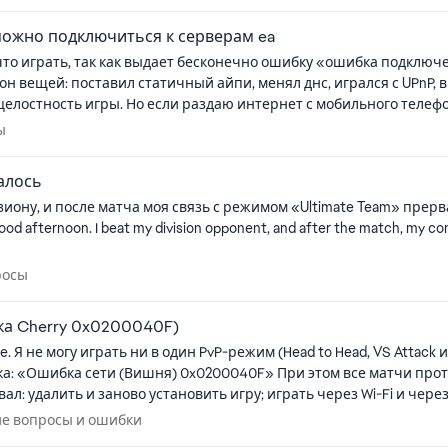
ожно подключиться к серверам ea
во что играть, так как выдает бесконечно ошибку «ошибка подклю
н вещей: поставил статичный айпи, менял днс, игрался с UPnP,
з целостность игры. Но если раздаю интернет с мобильного телефо
росы
ы
алось
иону, и после матча моя связь с режимом «Ultimate Team» прерв
вопросы
росы
ка Cherry 0x0200040F)
только в
еские вопросы и ошибки
ие вопросы и ошибки