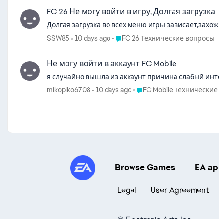
FC 26 Не могу войти в игру, Долгая загрузка
Долгая загрузка во всех меню игры зависает,захожу 
Place FC 26 Технические вопро
SSW85
10 days ago
FC 26 Технические вопросы
Не могу войти в аккаунт FC Mobile
я случайно вышла из аккаунт причина слабый инте
Place FC Mobile Техничес
mikopiko6708
10 days ago
FC Mobile Технически
Browse Games
EA ap
Legal
User Agreement