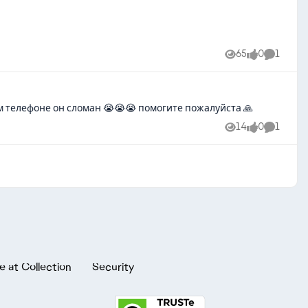
65
0
1
Views
likes
Comment
ом телефоне он сломан 😭😭😭 помогите пожалуйста 🙏
14
0
1
Views
likes
Comment
e at Collection
Security