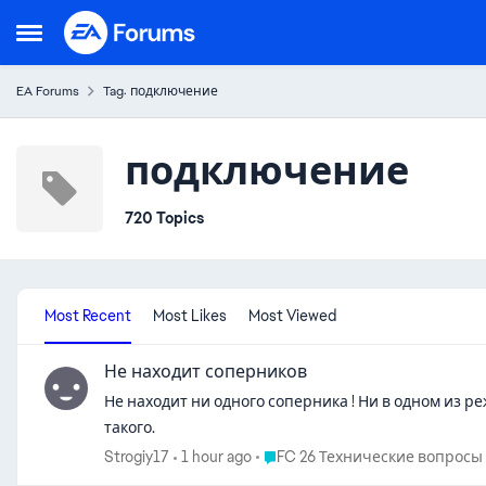
Skip to content
Open Side Menu
EA Forums
Tag: подключение
подключение
720 Topics
Most Recent
Most Likes
Most Viewed
Не находит соперников
Не находит ни одного соперника ! Ни в одном из ре
такого.
Place FC 26 Технические вопро
Strogiy17
1 hour ago
FC 26 Технические вопросы