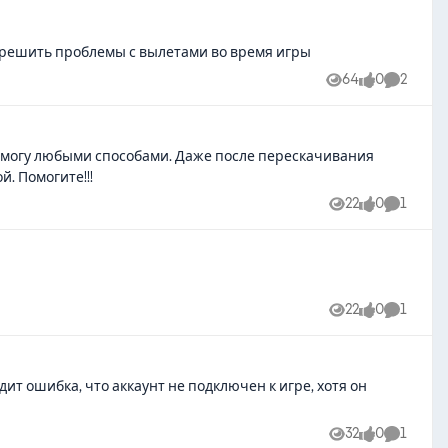
ы решить проблемы с вылетами во время игры
64
0
2
Views
likes
Comment
не могу любыми способами. Даже после перескачивания
й. Помогите!!!
22
0
1
Views
likes
Comment
22
0
1
Views
likes
Comment
ит ошибка, что аккаунт не подключен к игре, хотя он
32
0
1
Views
likes
Comment