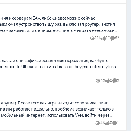
чения к серверам EA», либо «невозможно сейчас
 выключал устройство тыщу раз, выключал роутер, чистил
на - заходит. или с впном, но с пингом играть невозможно.
11K
10
52
Views
likes
Comments
алась, и они зафиксировали мое поражение, как будто
42
0
2
Views
likes
Comment
43
0
1
Views
likes
Comment