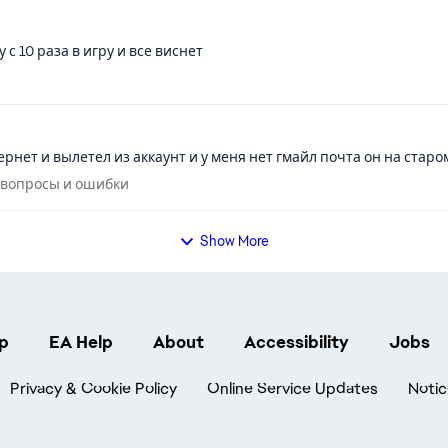
назад. Прошу проверить, почему я не могу подключиться к PvP-серверам, и помочь решить проблему. Спасибо.
с 10 раза в игру и все виснет
сы
рнет и вылетел из аккаунт и у меня нет гмайл почта он на стар
кие вопросы и ошибки
е вопросы и ошибки
Show More
p
EA Help
About
Accessibility
Jobs
Privacy & Cookie Policy
Online Service Updates
Notic