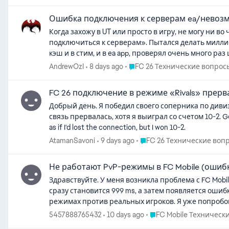
Ошибка подключения к серверам ea/невозм
Когда захожу в UT или просто в игру, не могу ни 
подключиться к серверам». Пытался делать миллио
кэш и в стим, и в ea app, проверял очень много ра
что делать
Place FC 26 Технические воп
AndrewOzI
8 days ago
FC 26 Технические вопрос
FC 26 подключение в режиме «Rivals» прерв
Добрый день. Я победил своего соперника по дивиз
связь прервалась, хотя я выиграл со счетом 10-2. Good afternoon. I beat my division opponent, and after the match, my connection to Ultimate Team was lost, and they protected my loss
as if I'd lost the connection, but I won 10-2.
Place FC 26 Технические 
AtamanSavoni
9 days ago
FC 26 Технические воп
Не работают PvP-режимы в FC Mobile (ошиб
Здравствуйте. У меня возникла проблема с FC Mobile. Я не могу играть ни в один PvP-режим (Head to Head, VS Attack и другие). После того как игра находит соперника, пинг
сразу становится 999 ms, а затем появляется ошибка: «Ошибка сети (Вишня) 0x0200040F» При этом все матчи против ИИ работают идеально, проблема возникает 
режимах против реальных игроков. Я уже попробовал: удалить и заново установить игру; играть через Wi-Fi и через мобильный интернет; использовать VPN; войти через
свой EA-аккаунт; создать и проверить гостевой аккаунт; подождать более 24 часов; перезагрузить телефон. Ничего не помогло. Информация об устройстве: Устройство: iPhone
Place FC Mobile Технич
5457888765432
10 days ago
FC Mobile Техническ
(последняя модель). iOS: последняя версия. Текущее местоположение: Чеченская Республика, Россия. Регион App Store: Казахстан. Аккаунт EA был создан примерно 2 года