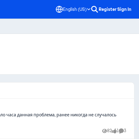
English (US)
Register
Sign In
коло часа данная проблема, ранее никогда не случалось
82
1
3
Views
like
Comment