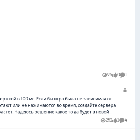
95
0
1
Views
likes
Comment
ержкой в 100 мс. Если бы игра была не зависимая от
етают или не нажимаются во время, создайте сервера
астет. Надеюсь решение какое то да будет в новой
252
1
4
Views
like
Comment