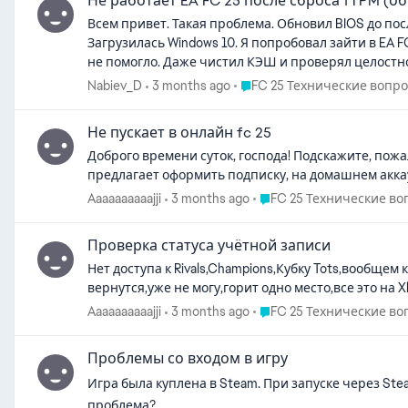
Не работает EA FC 25 после сброса fTPM (о
Всем привет. Такая проблема. Обновил BIOS до пос
Загрузилась Windows 10. Я попробовал зайти в EA 
не помогло. Даже чистил КЭШ и проверял целостно
Place FC 25 Технические во
Nabiev_D
3 months ago
FC 25 Технические вопр
Не пускает в онлайн fc 25
Доброго времени суток, господа! Подскажите, пожа
предлагает оформить подписку, на домашнем аккаун
Place FC 25 Технические
Aaaaaaaaaajji
3 months ago
FC 25 Технические в
Проверка статуса учётной записи
Нет доступа к Rivals,Champions,Кубку Tots,вообще
вернутся,уже не могу,горит одно место,все это на X
Place FC 25 Технические
Aaaaaaaaaajji
3 months ago
FC 25 Технические в
Проблемы со входом в игру
Игра была куплена в Steam. При запуске через Ste
проблема?