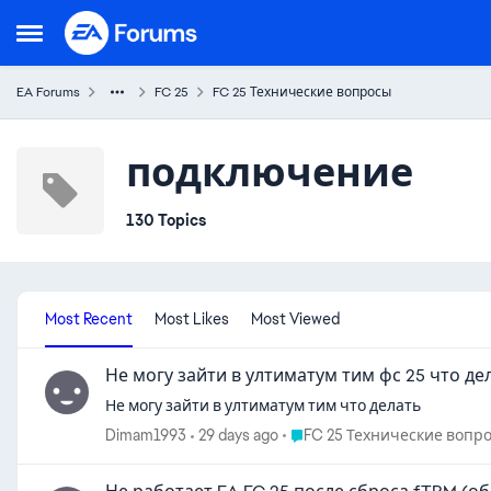
Skip to content
Open Side Menu
EA Forums
FC 25
FC 25 Технические вопросы
подключение
130 Topics
Most Recent
Most Likes
Most Viewed
Не могу зайти в ултиматум тим фс 25 что де
Не могу зайти в ултиматум тим что делать
Place FC 25 Технические во
Dimam1993
29 days ago
FC 25 Технические вопр