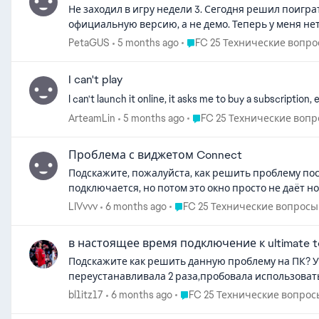
Не заходил в игру недели 3. Сегодня решил поиграт
официальную версию, а не демо. Теперь у меня не
Place FC 25 Технические во
PetaGUS
5 months ago
FC 25 Технические вопр
I can't play
I can't launch it online, it asks me to buy a subscription,
Place FC 25 Технические в
ArteamLin
5 months ago
FC 25 Технические воп
Проблема с виджетом Connect
Подскажите, пожалуйста, как решить проблему пос
подключается, но потом это окно просто не даёт 
Place FC 25 Технические вопр
LIVvvv
6 months ago
FC 25 Технические вопросы
в настоящее время подключение к ultimate 
Подскажите как решить данную проблему на ПК? Уже 4 дня не могу зайти в Ultimate Team были
переустанавливала 2 раза,пробовала использовать 
Place FC 25 Технические воп
bl1itz17
6 months ago
FC 25 Технические вопрос