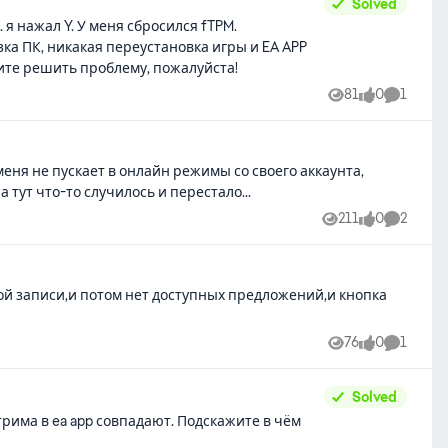
Solved
я нажал Y. У меня сбросился fTPM.
зка ПК, никакая переустановка игры и EA APP
гите решить проблему, пожалуйста!
81
0
1
Views
likes
Comment
меня не пускает в онлайн режимы со своего аккаунта,
тут что-то случилось и перестало...
211
0
2
Views
likes
Comment
тной записи,и потом нет доступных предложений,и кнопка
76
0
1
Views
likes
Comment
Solved
трима в ea app совпадают. Подскажите в чём