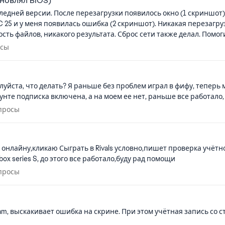
бновлял BIOS)
ледней версии. После перезагрузки появилось окно (1 скриншот). 
FC 25 и у меня появилась ошибка (2 скриншот). Никакая перезагру
сть файлов, никакого результата. Сброс сети также делал. Помо
просы
осы
луйста, что делать? Я раньше без проблем играл в фифу, теперь 
те подписка включена, а на моем ее нет, раньше все работало, а 
 вопросы
опросы
м к онлайну,кликаю Сыграть в Rivals условно,пишет проверка учё
box series S, до этого все работало,буду рад помощи
 вопросы
опросы
am, выскакивает ошибка на скрине. При этом учётная запись со с