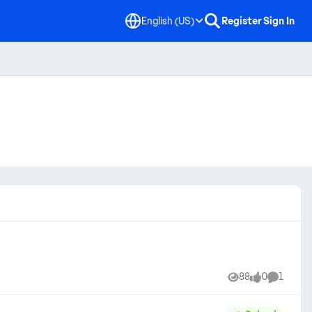
English (US)
Register
Sign In
88
0
1
Views
likes
Comment