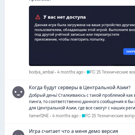
Place FC 25 Технические
bodya_ambal
4 months ago
FC 25 Технические в
Когда будут серверы в Центральной Азии?
Добрый день! Сталкиваюсь с такой проблемой как в
пинга, то соответственно данного сообщения я бы
для Центральной Азии, где все смогут с наших рег
версии игры.
Place FC 25 Технические в
tamerl2NE
4 months ago
FC 25 Технические воп
Игра считает что а меня демо версия