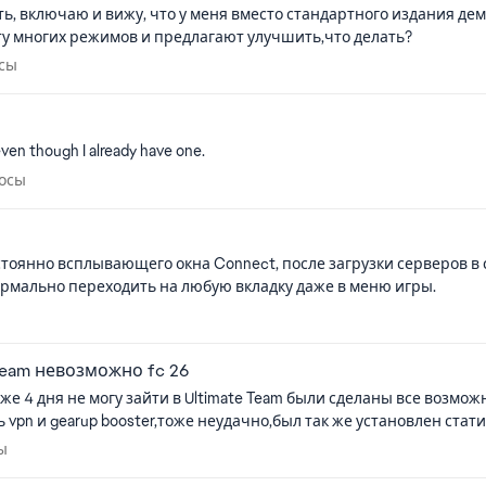
ь, включаю и вижу, что у меня вместо стандартного издания демо
ту многих режимов и предлагают улучшить,что делать?
просы
осы
 even though I already have one.
опросы
росы
тоянно всплывающего окна Connect, после загрузки серверов в с
нормально переходить на любую вкладку даже в меню игры.
осы
team невозможно fc 26
 сделаны все возможные методы для решения,но ничего не помогло,игру
vpn и gearup booster,тоже неудачно,был так же установлен стати
росы
ы