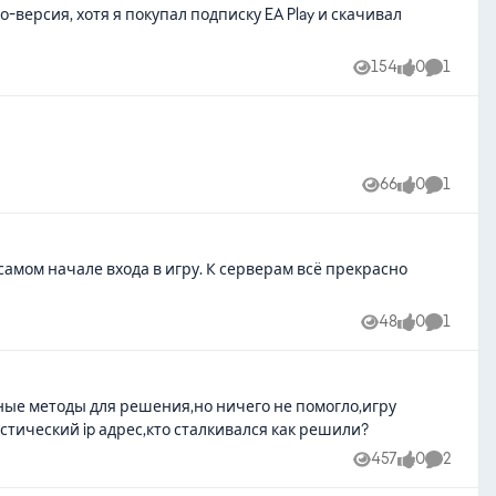
-версия, хотя я покупал подписку EA Play и скачивал
154
0
1
Views
likes
Comment
66
0
1
Views
likes
Comment
амом начале входа в игру. К серверам всё прекрасно
48
0
1
Views
likes
Comment
стический ip адрес,кто сталкивался как решили?
457
0
2
Views
likes
Comment