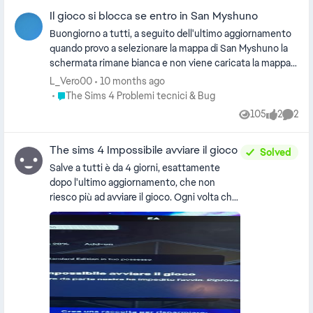
tutti......ma così è ingiocabile, ti stanchi e spegni perché
Il gioco si blocca se entro in San Myshuno
impossibile da giocare in questo modo
Buongiorno a tutti, a seguito dell'ultimo aggiornamento
quando provo a selezionare la mappa di San Myshuno la
schermata rimane bianca e non viene caricata la mappa.
Sono costretta a uscire forzatamente dal gioco. Ho già
L_Vero00
10 months ago
provato a togliere tutte le mod, riparare il gioco, pulire la
Place The Sims 4 Problemi tecnici & Bug
The Sims 4 Problemi tecnici & Bug
cache. Niente, il problema sussiste.
105
2
2
Views
likes
Comme
The sims 4 Impossibile avviare il gioco
Solved
Salve a tutti è da 4 giorni, esattamente
dopo l'ultimo aggiornamento, che non
riesco più ad avviare il gioco. Ogni volta che
ci provo mi compaiano queste due
scritte....ho già provato ad riavviare EA e il
computer , ho eliminato tutte le mod, ma
ancora nulla. Sono disperata....vi prego
datemi consigli su casa fare. [Titolo
modificato dal moderatore per chiarezza.
EA_Claus]