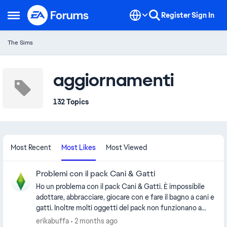
Skip to content
Register
Sign In
Open Side Menu
The Sims
aggiornamenti
132 Topics
Most Recent
Most Likes
Most Viewed
Problemi con il pack Cani & Gatti
Ho un problema con il pack Cani & Gatti. È impossibile
adottare, abbracciare, giocare con e fare il bagno a cani e
gatti. Inoltre molti oggetti del pack non funzionano a
dovere, come ad esempio l'aspirapolvere robot che
erikabuffa
2 months ago