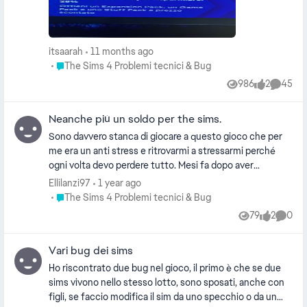
itsaarah
11 months ago
Place The Sims 4 Problemi tecnici & Bug
The Sims 4 Problemi tecnici & Bug
986
2
45
Views
likes
Commen
Neanche più un soldo per the sims.
Sono davvero stanca di giocare a questo gioco che per
me era un anti stress e ritrovarmi a stressarmi perché
ogni volta devo perdere tutto. Mesi fa dopo aver
comprato “in affitto” che comportava un bug di
Ellilanzi97
1 year ago
caricamento infinito per salvataggi molto grandi voi del
Place The Sims 4 Problemi tecnici & Bug
The Sims 4 Problemi tecnici & Bug
team mi avete consigliato purtroppo di iniziare un
79
2
0
Views
likes
Comme
salvataggio nuovo perché non c’era nulla che si poteva
fare, così facendo ho perso anni di gioco. Con tanta e
Vari bug dei sims
santa pazienza ho iniziato una nuova partita, tutto molto
bello finché non sono partiti questi ultimi aggiornamenti.
Ho riscontrato due bug nel gioco, il primo è che se due
Da all’ora ogni aggiornamento è un danno. Attualmente
sims vivono nello stesso lotto, sono sposati, anche con
ho fatto tutto ciò che mi avete detto, pulito le chance,
figli, se faccio modifica il sim da uno specchio o da un