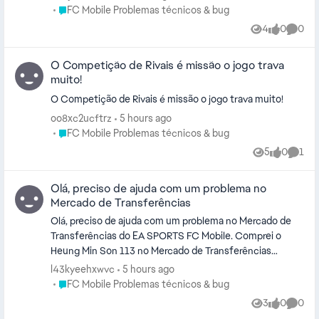
Place FC Mobile Problemas técnicos & bug
FC Mobile Problemas técnicos & bug
4
0
0
Views
likes
Comme
O Competição de Rivais é missão o jogo trava
muito!
O Competição de Rivais é missão o jogo trava muito!
oo8xc2ucftrz
5 hours ago
Place FC Mobile Problemas técnicos & bug
FC Mobile Problemas técnicos & bug
5
0
1
Views
likes
Comm
Olá, preciso de ajuda com um problema no
Mercado de Transferências
Olá, preciso de ajuda com um problema no Mercado de
Transferências do EA SPORTS FC Mobile. Comprei o
Heung Min Son 113 no Mercado de Transferências
quando ele estava negociável. Depois, apenas aumentei
l43kyeehxwvc
5 hours ago
a classificação dele (rank-up), deixando-o com GER 117.
Place FC Mobile Problemas técnicos & bug
FC Mobile Problemas técnicos & bug
Depois de fazer o rank-up, percebi que o jogador ficou
3
0
0
Views
likes
Comme
inegociável. Ao tentar colocá-lo à venda, aparece a