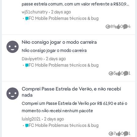
passe estrela comum, com um valor referente a R$30,90
(trinta reais e noventa centavos). Estava tudo certo,
wj51chunatry
2 days ago
compra confirmada, mas não recebi o passe até hoje.
Place FC Mobile Problemas técnicos & bug
FC Mobile Problemas técnicos & bug
Gostaria de saber se é um bug ou o pagamento não caiu,
89
0
4
Views
likes
Comme
pois não irei ficar sem o passe. Pra quem quiser adicionar,
RAFFXZN_X7.FC.
Não consigo jogar o modo carreira
Não consigo jogar o modo carreira
Davipyetro
2 days ago
Place FC Mobile Problemas técnicos & bug
FC Mobile Problemas técnicos & bug
5
0
1
Views
likes
Comm
Comprei Passe Estrela de Verão, e não recebi
nada
Comprei um Passe Estrela de Verão por R$ 61,90 e até o
momento não recebi nenhum pacote
luislg2021
2 days ago
Place FC Mobile Problemas técnicos & bug
FC Mobile Problemas técnicos & bug
7
0
1
Views
likes
Comm