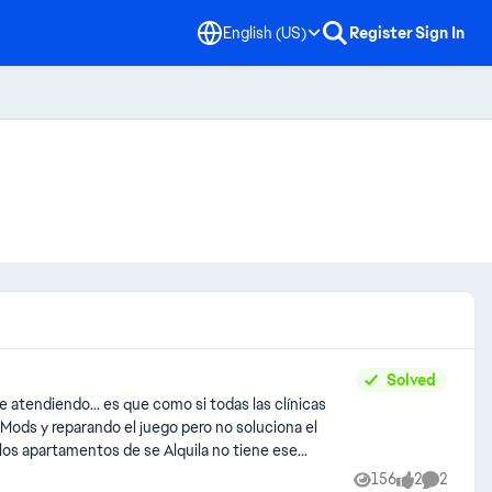
English (US)
Register
Sign In
Solved
156
2
2
Views
likes
Comment