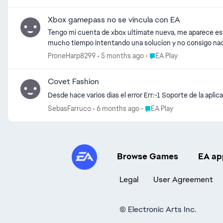
Xbox gamepass no se vincula con EA
Tengo mi cuenta de xbox ultimate nueva, me aparece este 
mucho tiempo intentando una solucion y no consigo nad
Place EA Play
ProneHarp8299
5 months ago
EA Play
Covet Fashion
Desde hace varios días el error Err:-1 Soporte de la aplic
Place EA Play
SebasFarruco
6 months ago
EA Play
Browse Games
EA ap
Legal
User Agreement
©
Electronic Arts Inc.