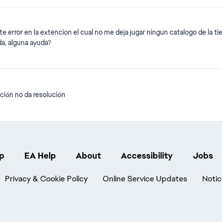
veterinarias porque no puedo curarles... Les mando fotos para que lo vean: Gracias
error en la extencion el cual no me deja jugar ningun catalogo de la tien
a, alguna ayuda?
ación no da resolución
p
EA Help
About
Accessibility
Jobs
Privacy & Cookie Policy
Online Service Updates
Notic