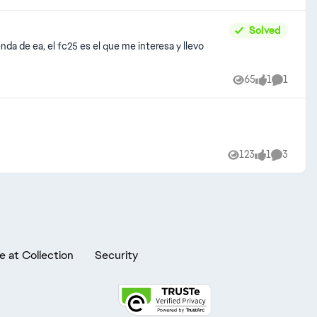
Solved
da de ea, el fc25 es el que me interesa y llevo
65
1
1
Views
like
Comment
123
1
3
Views
like
Comment
e at Collection
Security