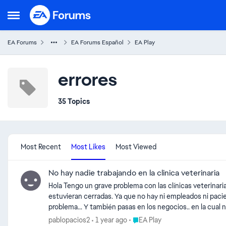
Skip to content
Open Side Menu
EA Forums
EA Forums Español
EA Play
errores
35 Topics
Most Recent
Most Likes
Most Viewed
No hay nadie trabajando en la clinica veterinaria
Hola Tengo un grave problema con las clínicas veterinarias y es que cuando voy a la clínica para curar a mis mascotas, no hay nadie atendiendo... es que como si todas las clínicas
estuvieran cerradas. Ya que no hay ni empleados ni pacientes nada... O Hay algo que haga eso? Porque he probado quitándole los Mods y reparando el juego pero no soluciona el
problema... Y también pasas en los negocios.. en la cual no hay dependientes ni tampoco clientes... En cambio los restaurantes y los apartamentos de se Alquila no tiene ese
problema He intentado reiniciar los Sims quitando la carpeta y que se ponga una totalmente nueva.. y el problema persiste.. Y la verdad es bastante molesto sobre todo las clínicas
Place EA Play
pablopacios2
1 year ago
EA Play