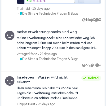
Triximaid
15 days ago
Place Die Sims 4 Technische Fragen & Bugs
Die Sims 4 Technische Fragen & Bugs
16
0
0
Views
likes
Comme
meine erweiterungspacks sind weg
meine erweiterungspacks sind schonwieder weg. ich
habe langsam keine lust mehr. beim ersten mal war
schon **bleep**, knapp 200 euro in den sand gesetzt
aber ein zweitesmal? ich möchte bitte ALLE meine
vht4gtz1fabz
22 days ago
packs zurück oder mein geld.
Place Die Sims 4 Technische Fragen & Bugs
Die Sims 4 Technische Fragen & Bugs
65
0
3
Views
likes
Comme
Inselleben - Wasser wird nicht
Solved
erkannt
Hallo zusammen. Ich habe mir vor ein paar
Tagen die Erweiterung Inselleben gekauft
und bereue es seither. meine Sims können
nicht im Meer schwimmen (im Pool geht
ChippsiBaut
26 days ago