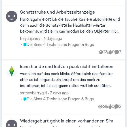
Views
likes
Comme
alle Spielstände weg. Hat jemand das gleiche Problem ?
Harun in die Kappe-Dynastie einladen lassen... das war
das letzte Mal, dass ich etwas von Dynastien gehört
Schatztruhe und Arbeitszeitanzeige
habe: alles weg. Großes Problem: auch in den älteren
Hallo, Egal wie oft ich die Taucherkarriere abschließe und
Speicherständen! Auch das Laden ohne Mods in alle
dann auch die Schatzkiste im Haushaltsinventar
Speicherstände: keine Dynastien mehr, selbst in
bekomme, wird sie im Kaufmodus bei den Objekten nicht
Speicherständen vor der Hochzeit.
freigeschalten. Und ich vermisse es, wenn ich im Live-
heyanjahey
6 days ago
Modus mit der Maus auf das Karierre-Symbol fahre (nicht
Place Die Sims 4 Technische Fragen & Bugs
Die Sims 4 Technische Fragen & Bugs
anklicke), dass dort steht, wann der Sim wieder zur
23
0
2
Views
likes
Comme
Arbeit muss. Da steht seit langer Zeit immer 0 Minuten.
Hat da jemand ähnliche Probleme?
kann hunde und katzen pack nicht installieren
wenn ich auf das pack klicke öffnet sich das fenster
aber es ist nirgends ein knopf um das pack zu
installieren, ich bin langsam ratlos weil ich seit über
einem monat das pack nicht nutzen kann weil es nicht
xstrawberrygirl
7 days ago
zu installieren geht kann mir bitte jemand helfen ? wie
Place Die Sims 4 Technische Fragen & Bugs
Die Sims 4 Technische Fragen & Bugs
installiere ich das pack ?
68
0
5
Views
likes
Comme
Wiedergeburt geht in einen vorhandenen Sim