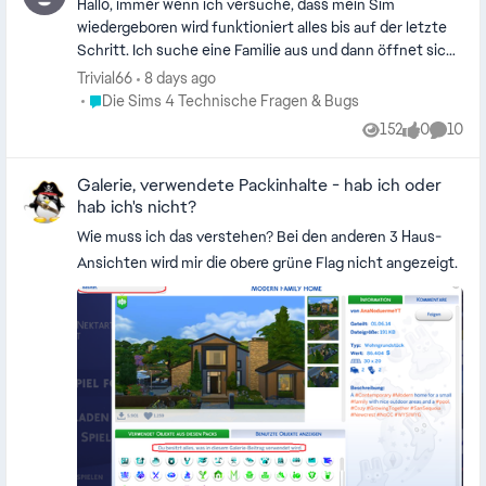
Hallo, immer wenn ich versuche, dass mein Sim
wiedergeboren wird funktioniert alles bis auf der letzte
Schritt. Ich suche eine Familie aus und dann öffnet sich
auch "Erstelle einen Sim". Aber kein neuer Sim als der
Trivial66
8 days ago
Wiedergeborene. Sondern das wiedergeboren Zeichen
Place Die Sims 4 Technische Fragen & Bugs
Die Sims 4 Technische Fragen & Bugs
geht auf einen bereits vorhandenen Sim und ich kann bei
152
0
10
Views
likes
Comme
diesem die Genetik etc. anpassen. Also geht mein
wiedergeborener Sim in einen vorhanden Sim rein. Ich
Galerie, verwendete Packinhalte - hab ich oder
möchte aber, dass der wiedergeborene ein ganz neuer
hab ich's nicht?
Sim wird. Ich hoffe mir kann hier geholfen werden. Ach ja
es geht um das PC-Spiel
Wie muss ich das verstehen? Bei den anderen 3 Haus-
Ansichten wird mir die obere grüne Flag nicht angezeigt.