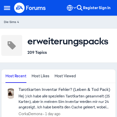
Skip to content
Register
Sign In
Open Side Menu
Die Sims 4
erweiterungspacks
209 Topics
Most Recent
Most Likes
Most Viewed
Tarotkarten Inventar Fehler? (Leben & Tod Pack)
Hej :) Ich habe alle speziellen Tarotkarten gesammelt (25
Karten), aber in meinem Sim Inventar werden mir nur 24
angezeigt.. Ich habe bereits den Cache geleert, wobei
ich sagen muss bevor ich die letzten 2 Karten
CorkaDemona
1 day ago