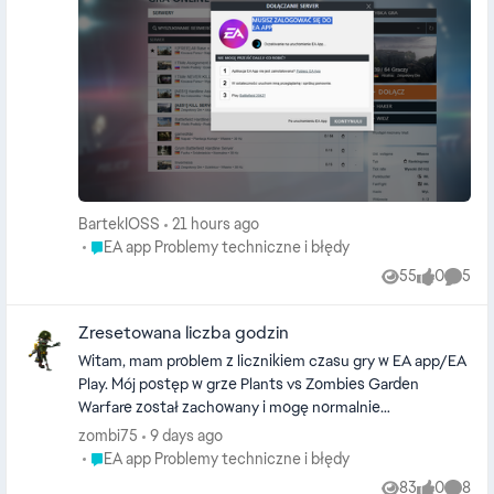
Mam odpalone EA, reinstalowałem, naprawiałem,
usuwałem cache. W chwili kliknięcia otwiera się na
ułamek sekundy okienko próba połączenia z EA APP i
znika. Nie wiem gdzie znajdę przyczynę.
BartekIOSS
21 hours ago
Place EA app Problemy techniczne i błędy
EA app Problemy techniczne i błędy
55
0
5
Views
likes
Comme
Zresetowana liczba godzin
Witam, mam problem z licznikiem czasu gry w EA app/EA
Play. Mój postęp w grze Plants vs Zombies Garden
Warfare został zachowany i mogę normalnie
kontynuować rozgrywkę, ale od jakiegoś czasu liczba
zombi75
9 days ago
przegranych godzin nagle zresetowała się do zera bez
Place EA app Problemy techniczne i błędy
EA app Problemy techniczne i błędy
żadnej ingerencji z mojej strony. Od tego momentu
83
0
8