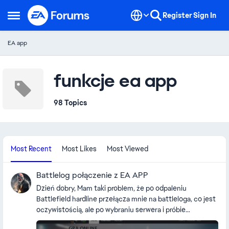
Skip to content
Register
Sign In
Open Side Menu
EA app
funkcje ea app
98 Topics
Most Recent
Most Likes
Most Viewed
Battlelog połączenie z EA APP
Dzień dobry, Mam taki problem, że po odpaleniu
Battlefield hardline przełącza mnie na battleloga, co jest
oczywistością, ale po wybraniu serwera i próbie
dołączenia wyskakuje okienko takie jak na screenie.\