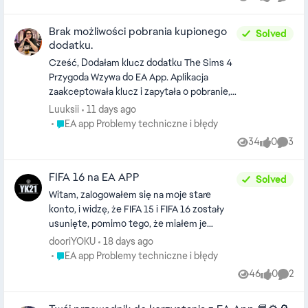
Views
likes
Comme
licznik zaczął naliczać czas ponownie od początku. Czy
istnieje możliwość sprawdzenia, co spowodowało ten
Brak możliwości pobrania kupionego
problem, oraz czy da się przywrócić poprzednią wartość
Solved
dodatku.
licznika godzin? (miałem z tego co pamiętam 147/148
godzin) Dziękuję za pomoc.
Cześć, Dodałam klucz dodatku The Sims 4
Przygoda Wzywa do EA App. Aplikacja
zaakceptowała klucz i zapytała o pobranie,
kliknęłam, że ma na razie nie pobierać
Luuksii
11 days ago
dodatku. Obecnie wchodząc w bibliotekę
Place EA app Problemy techniczne i błędy
EA app Problemy techniczne i błędy
EA App " nie widzi" dodatku.. mogę go kupić.
34
0
3
Views
likes
Comme
Wchodzę do gry i ona już widzi DLC jako
"posiadane" / "niezainstalowane". Bardzo
FIFA 16 na EA APP
proszę o pomoc w rozwiązaniu problemu <3
Solved
Witam, zalogowałem się na moje stare
konto, i widzę, że FIFA 15 i FIFA 16 zostały
usunięte, pomimo tego, że miałem je
kupione na fizycznym nośniku, kod był
dooriYOKU
18 days ago
przypisany do tego konta, a tych gier nie
Place EA app Problemy techniczne i błędy
EA app Problemy techniczne i błędy
ma, zostały usunięte.
46
0
2
Views
likes
Comme