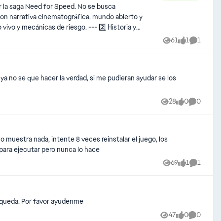
61
1
1
Views
like
Comment
, ya no se que hacer la verdad, si me pudieran ayudar se los
28
0
0
Views
likes
Comment
 muestra nada, intente 8 veces reinstalar el juego, los
 se prepara para ejecutar pero nunca lo hace
69
1
1
Views
like
Comment
se queda. Por favor ayudenme
e los fans llevan años esperando.
47
0
0
Views
likes
Comment