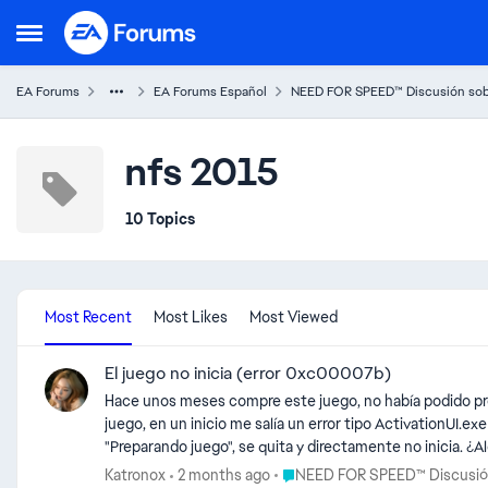
Skip to content
Open Side Menu
EA Forums
EA Forums Español
NEED FOR SPEED™ Discusión sobr
nfs 2015
10 Topics
Most Recent
Most Likes
Most Viewed
El juego no inicia (error 0xc00007b)
Hace unos meses compre este juego, no había podido pro
juego, en un inicio me salía un error tipo ActivationUI.ex
"Preparando juego", se quita y directamente no inicia. ¿
Place NEED FOR SPEED™ Discusi
Katronox
2 months ago
NEED FOR SPEED™ Discusión 