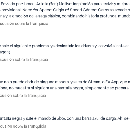
ca
iscusión sobre la franquicia
usión sobre la franquicia
ty expandida con distritos nocturnos, plazas,
ale el siguiente problema, ya desinstale los drivers y los volví a instalar
te imagen)
ras montañosas. --- 4️⃣ Vehículos y personalización Coche insignia: Mustang ’68 negro
iscusión sobre la franquicia
usión sobre la franquicia
trito. Singleplayer libre:
ue no o puedo abrir de ninguna manera, ya sea de Steam, o EA App, que no
dows 10 y la grafica, pero nada funciona, no muestra ni siquiera una pantalla negra, simplemente
Speed Wanted”: habilidad de velocidad extrema
rafitis
scusión sobre la franquicia
sión sobre la franquicia
ículas y piezas únicas. --- 9️⃣ Monetización propuesta Solo
pantalla negra y sale el mando de xbox con una barra azul de carga. Ahí 
n ni crédito; la intención es revivir la saga y ofrecer la experiencia qu
scusión sobre la franquicia
sión sobre la franquicia