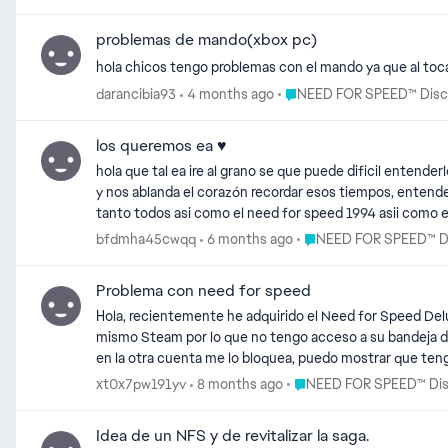
problemas de mando(xbox pc)
hola chicos tengo problemas con el mando ya que al toc
Place NEED FOR SPEED™ Dis
darancibia93
4 months ago
NEED FOR SPEED™ Discus
los queremos ea ♥️
hola que tal ea ire al grano se que puede dificil enten
y nos ablanda el corazón recordar esos tiempos, ente
tanto todos asi como el need for speed 1994 asii como 
nos entiendan a toda la comunidad ojala y puedan hacer 
Place NEED FOR SPEED™ 
bfdmha45cwqq
6 months ago
NEED FOR SPEED™ Dis
speed podemos entender los problema o situaciones que 
llenan de felicidad somo niños en cuerpo de hombres ojal
Problema con need for speed
muy buenas tardes
Hola, recientemente he adquirido el Need for Speed Delu
mismo Steam por lo que no tengo acceso a su bandeja de e
en la otra cuenta me lo bloquea, puedo mostrar que tengo
Place NEED FOR SPEED™ Di
xt0x7pw191yv
8 months ago
NEED FOR SPEED™ Discu
Idea de un NFS y de revitalizar la saga.