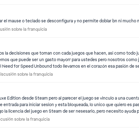
ar el mause o teclado se desconfigura y no permite doblar bn ni mucho
cusión sobre la franquicia
ión sobre la franquicia
derlos la decisiones que toman con cada juegos que hacen, asi como tod
ndemos que puede ser un gasto mayorr para ustedes pero nosotros como
el Need for Speed Unbound todo llevamos en el corazón esa pasión de se
un need for speed most wanted 2 o un seguimiento del heart se que pued
Discusión sobre la franquicia
cusión sobre la franquicia
se puede llegar pero intentando una ultima vezz más es posible todo t
a que algún entiendan nuestro amor por el juego, como dicen que no arri
xe Edition desde Steam pero al parecer el juego se vinculo a una cuenta
ntrada para iniciar sesion y esta bloqueada, lo unico que quiero es pas
 la licencia del juego en Steam de ser nesesario, pero necesito ayuda p
scusión sobre la franquicia
sión sobre la franquicia