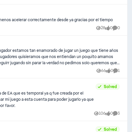
 menos acelerar correctamente desde ya gracias por el tiempo
28
0
0
Views
likes
Comment
o jugador estamos tan enamorado de jugar un juego que tiene años
 jugadores quisieramos que nos entiendan un poquito amamos
guirr jugando sin parar la verdad no pedimos solo queremos que
e ser imposible pero no dificil toda la comunidad de nee for
66
0
1
Views
likes
Comment
odo queremos volver a vivir ese amor por estos juego que no
esga no gana y si no lo intentan pierde la oportunidad le deceo
Solved
 de EA que es temporal ya q fue creada por el
ar mi juego a esta cuenta para poder jugarlo ya que
or favor.
106
0
3
Views
likes
Comment
Solved