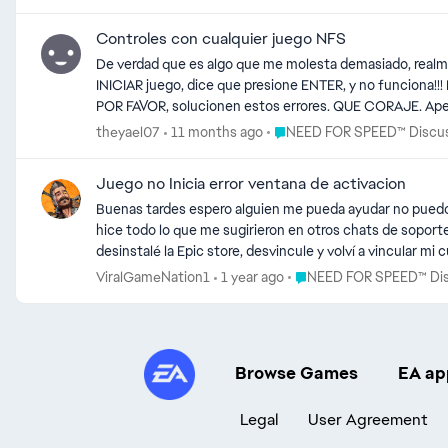
Controles con cualquier juego NFS
De verdad que es algo que me molesta demasiado, realment
INICIAR juego, dice que presione ENTER, y no funciona!
POR FAVOR, solucionen estos errores. QUE CORAJE. Apena
xbox, y SIGUE IGUAL, realmente esto es horrible.
Place NEED FOR SPEED™ Discu
theyael07
11 months ago
NEED FOR SPEED™ Discusió
Juego no Inicia error ventana de activacion
Buenas tardes espero alguien me pueda ayudar no puedo i
hice todo lo que me sugirieron en otros chats de soporte 
desinstalé la Epic store, desvincule y volví a vincular m
acceder mas a el juego por esa ventana de acti
Place NEED FOR SPEED™ Di
ViralGameNation1
1 year ago
NEED FOR SPEED™ Discu
Browse Games
EA ap
Legal
User Agreement