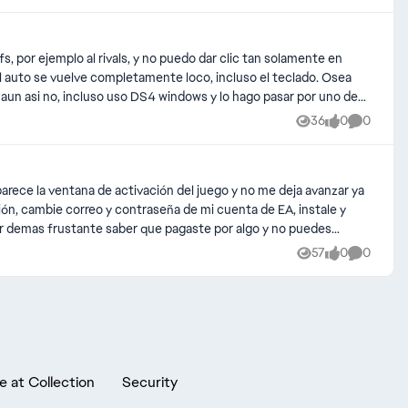
, por ejemplo al rivals, y no puedo dar clic tan solamente en
 auto se vuelve completamente loco, incluso el teclado. Osea
un asi no, incluso uso DS4 windows y lo hago pasar por uno de
36
0
0
Views
likes
Comment
arece la ventana de activación del juego y no me deja avanzar ya
ción, cambie correo y contraseña de mi cuenta de EA, instale y
s por demas frustante saber que pagaste por algo y no puedes
57
0
0
Views
likes
Comment
e at Collection
Security