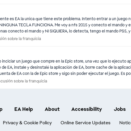
e es EA la unica que tiene este problema. Intento entrar a un juego nfs
!! NINGUNA TECLA FUNCIONA. Me voy a nfs 2015 y conecto el mando y el
s conecto el mando y NI SIQUIERA, lo detecta, tengo el mando PS5, y a
sión sobre la franquicia
n sobre la franquicia
nciciar un juego que compre en la Epic store, una vez que lo ejecuto ap
de EA, instale y desinstalé la aplicación de EA, borre cache de la aplica
i cuenta de EA con la de Epic store y sigo sin poder ejecutar el juego. E
vación que aparece y la cual no acepta mi cuenta de EA.
scusión sobre la franquicia
sión sobre la franquicia
p
EA Help
About
Accessibility
Jobs
Privacy & Cookie Policy
Online Service Updates
Notic