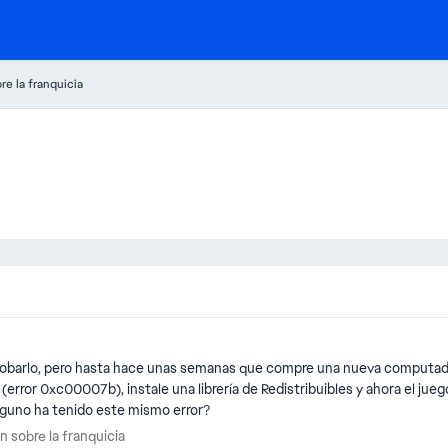
e la franquicia
barlo, pero hasta hace unas semanas que compre una nueva computadora 
e (error 0xc00007b), instale una librería de Redistribuibles y ahora el jue
Alguno ha tenido este mismo error?
ón sobre la franquicia
sobre la franquicia