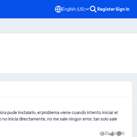
English (US)
Register
Sign In
pude instalarlo, el problema viene cuando intento iniciar el
go no inicia directamente, no me sale ningún error, tan solo sale
25
0
0
Views
likes
Comment