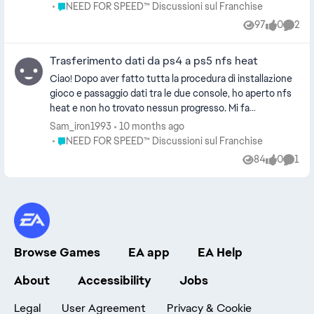
abbiamo attivato il crosspaly dato che io
Place NEED FOR SPEED™ Discussioni sul Franchise
NEED FOR SPEED™ Discussioni sul Franchise
gioco da ps5 e lui da xbox series x pero non
97
0
2
Views
likes
Comme
riusciamo a trovarci ne l'uno ne l'altro
Trasferimento dati da ps4 a ps5 nfs heat
Ciao! Dopo aver fatto tutta la procedura di installazione
gioco e passaggio dati tra le due console, ho aperto nfs
heat e non ho trovato nessun progresso. Mi fa
cominciare da capo. Quindi la mia domanda è, pur avendo
Sam_iron1993
10 months ago
gli account EA e ps collegati, come mai non vedo i
Place NEED FOR SPEED™ Discussioni sul Franchise
NEED FOR SPEED™ Discussioni sul Franchise
progressi sul gioco? non mi manca molto per platinarlo e
84
0
1
Views
likes
Comm
ammetto di essere in crisi 😂 Grazie a tutti raga!
Browse Games
EA app
EA Help
About
Accessibility
Jobs
Legal
User Agreement
Privacy & Cookie