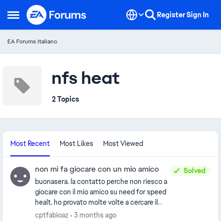
Skip to content
Register
Sign In
Open Side Menu
EA Forums Italiano
nfs heat
2 Topics
Most Recent
Most Likes
Most Viewed
non mi fa giocare con un mio amico
Solved
buonasera. la contatto perche non riesco a
giocare con il mio amico su need for speed
healt. ho provato molte volte a cercare il
giocatore ma mi da 0 risposte. entrambi
cptfabioaz
3 months ago