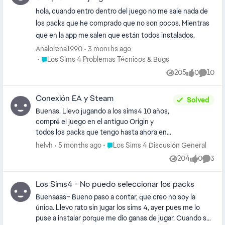
hola, cuando entro dentro del juego no me sale nada de
los packs que he comprado que no son pocos. Mientras
que en la app me salen que están todos instalados.
Analorena1990
3 months ago
Place Los Sims 4 Problemas Técnicos & Bugs
Los Sims 4 Problemas Técnicos & Bugs
205
0
10
Views
likes
Comme
Conexión EA y Steam
Solved
Buenas. Llevo jugando a los sims4 10 años,
compré el juego en el antiguo Origin y
todos los packs que tengo hasta ahora en
Oirigin o en la EA app. Sin embargo, he visto
Place Los Sims 4 Discusión General
helvh
5 months ago
Los Sims 4 Discusión General
que hay packs de los sims4 en Steam que
204
0
3
Views
likes
Comme
me gustaría adquirir. He visto que para que
funcione tengo que vincular la cuenta de
Los Sims4 - No puedo seleccionar los packs
Steam con la de EA. Lo he hecho y ya me
aparece mi cuenta de Steam en "cuentas
Buenaaas~ Bueno paso a contar, que creo no soy la
conectadas" en la EA app. ¿Cuál es el
única. Llevo rato sin jugar los sims 4, ayer pues me lo
siguiente paso para conseguir jugar a los
puse a instalar porque me dio ganas de jugar. Cuando se