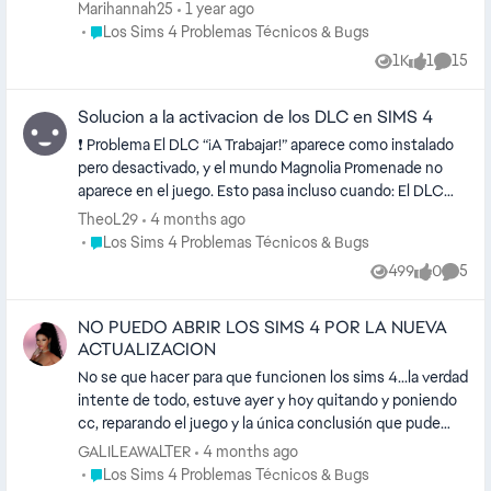
guardar mis casas en la galería, alguien sabe el por qué? o
Marihannah25
1 year ago
me podría ayudar?, ya eliminé algunos archivos que había
Place Los Sims 4 Problemas Técnicos & Bugs
Los Sims 4 Problemas Técnicos & Bugs
descargado en la misma galería y también volví a iniciar la
1K
1
15
Views
like
Comme
consola, pero sigue saliendo el mismo error. ¿Me podría
ayudar por favor? 🥺💜✨
Solucion a la activacion de los DLC en SIMS 4
❗ Problema El DLC “¡A Trabajar!” aparece como instalado
pero desactivado, y el mundo Magnolia Promenade no
aparece en el juego. Esto pasa incluso cuando: El DLC
está descargado ✔️ Los archivos existen ✔️ Steam lo
TheoL29
4 months ago
reconoce ✔️ 🔍 Causa real El juego está bloqueando el
Place Los Sims 4 Problemas Técnicos & Bugs
Los Sims 4 Problemas Técnicos & Bugs
DLC desde un archivo de configuración. En el archivo:
499
0
5
Views
likes
Comme
UserSetting.ini Existe esta línea: packstoskipmount = 3
👉 Esto le indica al juego que NO cargue ciertos packs,
NO PUEDO ABRIR LOS SIMS 4 POR LA NUEVA
aunque estén instalados. ✅ SOLUCIÓN (FIX) 1. Ir a la
ACTUALIZACION
carpeta del juego (Documentos) Ruta:
C:\Users\TU_USUARIO\Documents\Electronic Arts\Los
No se que hacer para que funcionen los sims 4...la verdad
Sims 4 ⚠️ Si usás OneDrive puede estar en:
intente de todo, estuve ayer y hoy quitando y poniendo
OneDrive\Documentos\Electronic Arts\Los Sims 4 2.
cc, reparando el juego y la única conclusión que pude
Abrir el archivo Abrir con Bloc de notas: UserSetting.ini 3.
sacar es que el juego solo me abre si no hay ningún
GALILEAWALTER
4 months ago
Buscar esta línea packstoskipmount = 3 4. BORRARLA
cc/mod ....pero si me abre Siempre hay errores por
Place Los Sims 4 Problemas Técnicos & Bugs
Los Sims 4 Problemas Técnicos & Bugs
Eliminar completamente esa línea. 5. Guardar el archivo