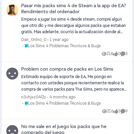
mismo …PEROOO.... tienen que aceptar que nos gusta a
Pasar mis packs sims 4 de Steam a la app de EA?
la gran mayoría el cc y claramente sentiremos un poco o
Rendimiento del ordenador
muy aburrido los sims sin eso...así que deberían de ser
Empecé a jugar los sims 4 desde steam, compré algún
mas abiertos con ese tema
que otro dlc y me descargué algunos packs que estaban
gratis. Más adelante, ocurrió la actualización dónde al
iniciar el juego ejecutaba la app de ea. Entonces empecé
Dan_0nino_0
1 year ago
a comprar más dlc en la ea app. A día de hoy mis sims se
Place Los Sims 4 Problemas Técnicos & Bugs
Los Sims 4 Problemas Técnicos & Bugs
ejecutan desde la app de ea y steam a la vez. Lo cual
218
0
3
Views
likes
Comme
genera ruido en mi ordenador. Me pregunto si hay alguna
forma de pasar los kits y dlc que compré en steam a EA
Problem con compra de packs en Los Sims
para que mi ordenador no tenga que ejecutar ambos
programas.
Estimado equipo de soporte de EA, Me pongo en
contacto con ustedes porque recientemente realicé la
compra de varios packs para The Sims, pero no aparecen
disponibles para su instalación en mi cuenta. El pago sí
n3vhjxz04l2z
4 months ago
fue procesado correctamente y el monto ya fue
Place Los Sims 4 Problemas Técnicos & Bugs
Los Sims 4 Problemas Técnicos & Bugs
descontado de mi tarjeta, sin embargo, el contenido no
216
3
9
Views
likes
Comme
se refleja en mi biblioteca. Agradecería mucho su ayuda
para verificar el estado de la compra y habilitar los
No me sale en el juego los packs que he
contenidos o indicarme cómo proceder. Quedo atento/a
comprado del juego
a su respuesta. Saludos cordiales,