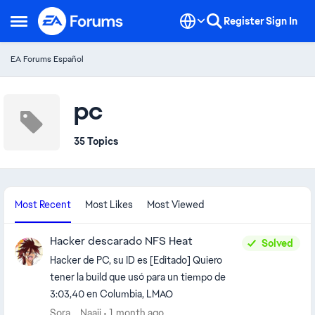
Skip to content
Register
Sign In
Open Side Menu
EA Forums Español
pc
35 Topics
Most Recent
Most Likes
Most Viewed
Hacker descarado NFS Heat
Solved
Hacker de PC, su ID es [Editado] Quiero
tener la build que usó para un tiempo de
3:03,40 en Columbia, LMAO
Sora__Naaii
1 month ago