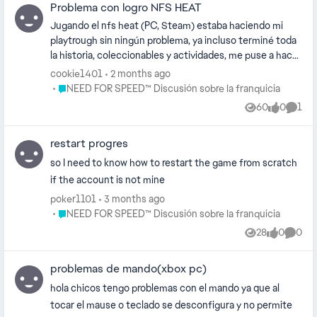
Problema con logro NFS HEAT
¿Alguno ha tenido este mismo error?
Jugando el nfs heat (PC, Steam) estaba haciendo mi
playtrough sin ningún problema, ya incluso terminé toda
la historia, coleccionables y actividades, me puse a hacer
conteo de que logro me faltaba, sin embargo me falta un
cookie1401
2 months ago
único logro, Curvas Cerradas, que se obtiene al
Place NEED FOR SPEED™ Discusión sobre la franquicia
NEED FOR SPEED™ Discusión sobre la franquicia
completar las misiones de derrape de Wayne, sin
60
0
1
Views
likes
Comm
embargo pese a que ya incluso tengo el nissan 350z LE,
que se obtiene al completar dichas misiones, el logro no
restart progres
saltó, y como no tengo ninguna forma de repetir dichas
misiones no tengo una forma de volver a intentarlo para
so I need to know how to restart the game from scratch
que salte dicho logro, intenté hablar al soporte de steam
if the account is not mine
y me mandaron a hablar con ea, intenté hablar con un
poker1101
3 months ago
asesor de soporte de ea y me dijeron que iban a revisarlo
Place NEED FOR SPEED™ Discusión sobre la franquicia
NEED FOR SPEED™ Discusión sobre la franquicia
pero que publicara acá en el foro, sin embargo hasta el
28
0
0
momento no he tenido solución ni respuesta.
Views
likes
Comme
problemas de mando(xbox pc)
hola chicos tengo problemas con el mando ya que al
tocar el mause o teclado se desconfigura y no permite