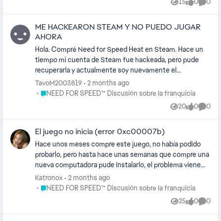
15
0
0
Views
likes
Comme
ME HACKEARON STEAM Y NO PUEDO JUGAR
AHORA
Hola. Compré Need for Speed Heat en Steam. Hace un
tiempo mi cuenta de Steam fue hackeada, pero pude
recuperarla y actualmente soy nuevamente el
propietario legítimo de la cuenta. El problema es que al
TavoM2003819
2 months ago
iniciar el juego se abre EA App y me aparece un mensaje
Place NEED FOR SPEED™ Discusión sobre la franquicia
NEED FOR SPEED™ Discusión sobre la franquicia
indicando que mi cuenta de Steam ya está vinculada a
20
0
0
Views
likes
Comme
otra cuenta de EA. Esa cuenta no me pertenece y
aparentemente fue vinculada por la persona que tuvo
El juego no inicia (error 0xc00007b)
acceso a mi Steam cuando me hackearon. Por este
motivo no puedo iniciar sesión con mi propia cuenta de
Hace unos meses compre este juego, no había podido
EA ni jugar al juego que compré legítimamente. ¿Hay
probarlo, pero hasta hace unas semanas que compre una
alguna forma de verificar la propiedad de mi cuenta de
nueva computadora pude instalarlo, el problema viene
Steam y desvincular la cuenta de EA asociada
cuando intento iniciar el juego, en un inicio me salía un
Katronox
2 months ago
incorrectamente para poder vincular la mía? Muchas
error tipo ActivationUI.exe (error 0xc00007b), instale
Place NEED FOR SPEED™ Discusión sobre la franquicia
NEED FOR SPEED™ Discusión sobre la franquicia
gracias.
una librería de Redistribuibles y ahora el juego no inicia
25
0
0
Views
likes
Comme
directamente, no me sale ningún error, tan solo sale
"Preparando juego", se quita y directamente no inicia.