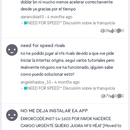
doblar bn ni mucho menos acelerar correctamente
desde ya gracias por el tiempo
darancibia93
4 months ago
Place NEED FOR SPEED™ Discusión sobre la franquicia
NEED FOR SPEED™ Discusión sobre la franquicia
28
0
0
Views
likes
Comme
need for speed rivals
no he podido jugar al nfs rivals devido a que me pide
iniciar la interfaz origins, segui varios tutoriales pero
realmente ninguno me ha funcionado, qlguien sabe
como puedo solucionar esto?
angelshadow_33
4 months ago
Place NEED FOR SPEED™ Discusión sobre la franquicia
NEED FOR SPEED™ Discusión sobre la franquicia
79
0
1
Views
likes
Comm
NO ME DEJA INSTALAR EA APP
ERRORCODE:INST-14-1603 POR FAVOR HACERCE
CARGO URGENTE QUIERO JUGRA NFS HEAT [Moved to