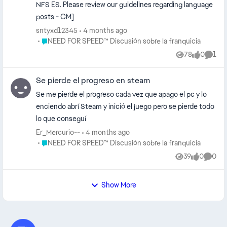
NFS ES. Please review our guidelines regarding language
posts - CM]
sntyxd12345
4 months ago
Place NEED FOR SPEED™ Discusión sobre la franquicia
NEED FOR SPEED™ Discusión sobre la franquicia
78
0
1
Views
likes
Comm
Se pierde el progreso en steam
Se me pierde el progreso cada vez que apago el pc y lo
enciendo abrí Steam y inició el juego pero se pierde todo
lo que conseguí
Er_Mercurio--
4 months ago
Place NEED FOR SPEED™ Discusión sobre la franquicia
NEED FOR SPEED™ Discusión sobre la franquicia
39
0
0
Views
likes
Comme
Show More