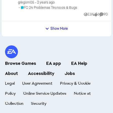
sin ningun problema. Yo estoy constantemente
gregom05
2 years ago
queriendo jugar pero todo el tiempo me quita y me saca.
Place FC 24 Problemas Técnicos & Bugs
FC 24 Problemas Técnicos & Bugs
Alguien sabe que puedo hacer ? la verdad que es
11K
6
90
Views
likes
Commen
frustrante pagar para que no se pueda jugar tranquilo.
Adjunto la imagen.
Show More
Browse Games
EA app
EA Help
About
Accessibility
Jobs
Legal
User Agreement
Privacy & Cookie
Policy
Online Service Updates
Notice at
Collection
Security