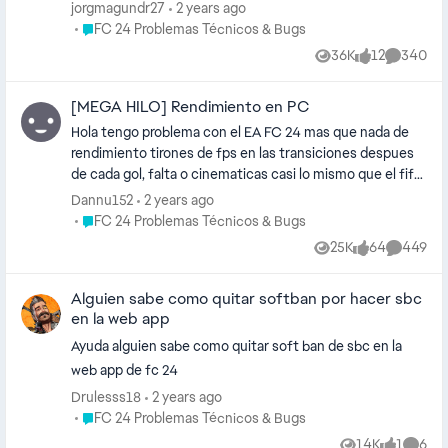
He comprado la version ultimate loyalty desde la App de
jorgmagundr27
2 years ago
EA. La especificaiones de mi sistema son Windows 10
Place FC 24 Problemas Técnicos & Bugs
FC 24 Problemas Técnicos & Bugs
actualizado Procesador AMD 5 ryzen 9 7900x 64 GB
36K
12
340
Views
likes
Comment
memora ram DDR5 Corasair 5600 en dual channel
Tarjeta de almacenamiento M2 de 2T Tarjeta de video
[MEGA HILO] Rendimiento en PC
AMD radeon RX 7600 Espero me puedan ayudar. gracias
Hola tengo problema con el EA FC 24 mas que nada de
rendimiento tirones de fps en las transiciones despues
de cada gol, falta o cinematicas casi lo mismo que el fifa
23 en pc y tengo una pc bastante buena creo rtx 3090 y
Dannu152
2 years ago
32 de Ram yo incluso mejor que una ps 5 y el ea fc en ps5
Place FC 24 Problemas Técnicos & Bugs
FC 24 Problemas Técnicos & Bugs
va bien no entiendo, sacarán algun parche que arregle
25K
64
449
Views
likes
Comment
eso o ya vamos a morir asi con esos tirones como lo fue
con el fifa 23?
Alguien sabe como quitar softban por hacer sbc
en la web app
Ayuda alguien sabe como quitar soft ban de sbc en la
web app de fc 24
Drulesss18
2 years ago
Place FC 24 Problemas Técnicos & Bugs
FC 24 Problemas Técnicos & Bugs
14K
1
6