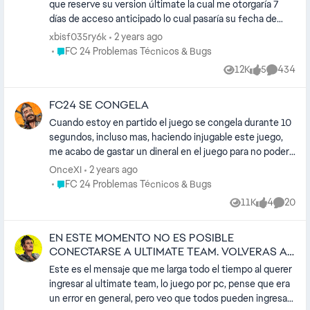
drástica. más que nada el juego se ve fluido, lo que me
que reserve su version últimate la cual me otorgaría 7
LOS CAMBIOS HAY QUE REINICAR EL JUEGO. SALIR A
tardan en reaccionar son los jugadores, y alomejor de un
días de acceso anticipado lo cual pasaría su fecha de
DESKTOP Y VOLVER. ESTO ES MUY OBVIO, PERO NO
partido a otro ya se vuelve súper fluido. Saben porque
lanzamiento del 29 de septiembre de 2023 al 22 de
xbisf035ry6k
2 years ago
ESTÁ DE MÁS RECORDARLO!
puede ser? Ya que la diferencia de forma de jugar es
septiembre de 2023. Pero me figura 29 de septiembre
Place FC 24 Problemas Técnicos & Bugs
FC 24 Problemas Técnicos & Bugs
brutal.
como fecha de salida y se me contó el precio como el de
12K
5
434
Views
likes
Comment
la versión ultimate. Lo reserve por steam y agradecería
saber si lo tendré los beneficios de la versión normal o
FC24 SE CONGELA
ultimate especialmente los 7 dias de acceso anticipado.
No se si es error de el ea fc en si o de steam pero al
Cuando estoy en partido el juego se congela durante 10
cerrar y volverlo abrir aun así me figura el 28 de
segundos, incluso mas, haciendo injugable este juego,
septiembre. Gracias y espero una respuesta.
me acabo de gastar un dineral en el juego para no poder
jugarlo. Tengo un ordenador bastante bueno como para
OnceXI
2 years ago
jugar a FC24 sin ningun problema, pero por culpa de este
Place FC 24 Problemas Técnicos & Bugs
FC 24 Problemas Técnicos & Bugs
problema, se hace injugable.
11K
4
20
Views
likes
Commen
EN ESTE MOMENTO NO ES POSIBLE
CONECTARSE A ULTIMATE TEAM. VOLVERAS AL
MENU PRINC
Este es el mensaje que me larga todo el tiempo al querer
ingresar al ultimate team, lo juego por pc, pense que era
un error en general, pero veo que todos pueden ingresar