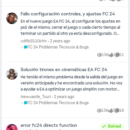
Views
like
Comme
Fallo configuración controles, y ajustes FC 24
En el nuevo juego EA FC 24, al configurar los ajustes en
ps5 de el mismo, cerrar el juego o cada cierto tiempo al
terminar un partido al otro ya está desconfigurado. O
cuando me meto al juego me sale de cero... esto ya
cd9b3l110kfm
2 years ago
aburre y necesito una solución porque al día tengo que
Place FC 24 Problemas Técnicos & Bugs
FC 24 Problemas Técnicos & Bugs
tocar ajustes mil veces. Conste que guardo el perfil y
13K
1
11
Views
like
Comme
cargo perfil pero ni así. Solución urgente ya por favor le
pasa a mucha gente y es en PS5. Nos cambiamos a Next
Solución tirones en cinemáticas EA FC 24
Gen para que las cosas vayan bien. Alguna actualización
para esto o una solución. En el anterior, también pasaba.
He tenido el mismo problema desde la salida del juego en
versión anticipada y he encontrado una solución. No voy
a ayudar a EA a optimizar un juego simplón con motor
gráfico de 2017, pero sí voy a ayudaros, si tenéis un
Newcastle_Txuri
2 years ago
equipo similar al mío o superior, a que os vaya
Place FC 24 Problemas Técnicos & Bugs
FC 24 Problemas Técnicos & Bugs
literalmente como en PS5/XBOX Series. mi PC: I5
13K
2
18
Views
likes
Comme
10400F 16GB RAM DDR4 RTX 2080 8GB Win 10 Tocando
parámetros y viendo vídeos placebo, llegué a la
error fc24 directx function
conclusión de que algo no iba cuando permitimos que el
Solved