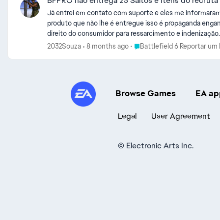
BFPRO não entrega 25 Saltos e Itens do recruta
Já entrei em contato com suporte e eles me informaram q
produto que não lhe é entregue isso é propaganda engan
direito do consumidor para ressarcimento e indenização.
Place Battlefield 6 Reportar
2032Souza
8 months ago
Battlefield 6 Reportar um
Browse Games
EA ap
Legal
User Agreement
©
Electronic Arts Inc.