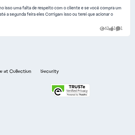
cho isso uma falta de respeito com o cliente e se você compra um
é a segunda feira eles Corrigam isso ou terei que acionar o
62
1
1
Views
like
Comment
e at Collection
Security