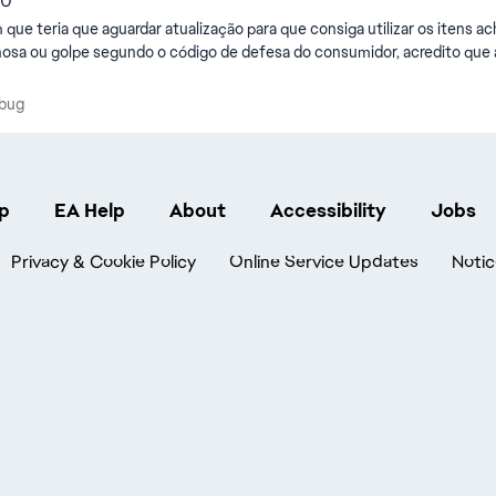
 0
ue teria que aguardar atualização para que consiga utilizar os itens a
osa ou golpe segundo o código de defesa do consumidor, acredito que at
 um bug
 bug
p
EA Help
About
Accessibility
Jobs
Privacy & Cookie Policy
Online Service Updates
Notic