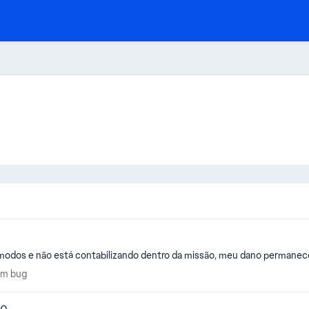
io modos e não está contabilizando dentro da missão, meu dano perman
ar um bug
 um bug