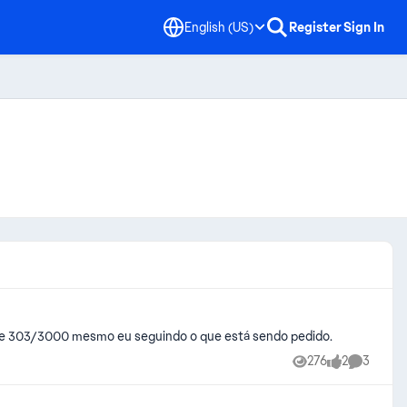
English (US)
Register
Sign In
ece 303/3000 mesmo eu seguindo o que está sendo pedido.
276
2
3
Views
likes
Comment