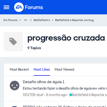
Skip to content
Open Side Menu
EA Forums
Battlefield 6
Battlefield 6 Reportar um bug
progressão cruzada
9 Topics
Most Recent
Most Likes
Most Viewed
Desafio olhos de águia 1
Estou tentando fazer o desafio olhos de águia em vár
Place Battlefield 6 Report
DEXTER-dcaf
8 months ago
Battlefield 6 Reportar