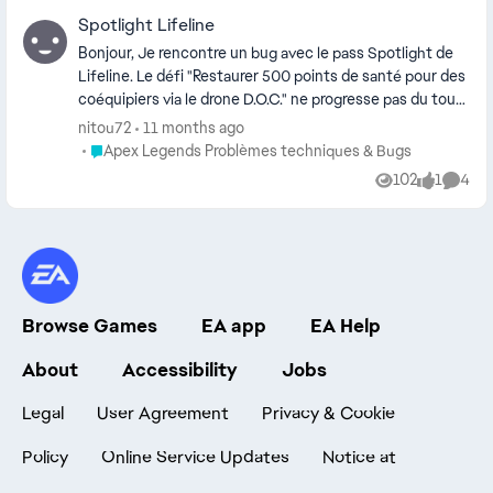
frustrantes et peu compétitives. Un meilleur équilibrage
Spotlight Lifeline
des équipes permettrait d’avoir des matchs plus justes
et une expérience de jeu plus agréable. Merci de votre
Bonjour, Je rencontre un bug avec le pass Spotlight de
attention. Cordialement,
Lifeline. Le défi "Restaurer 500 points de santé pour des
coéquipiers via le drone D.O.C." ne progresse pas du tout,
même après plusieurs soins confirmés en partie. J’ai
nitou72
11 months ago
vérifié les mises à jour et testé différents modes de jeu,
Place Apex Legends Problèmes techniques & Bugs
Apex Legends Problèmes techniques & Bugs
mais la progression reste bloquée à 0/500. Merci de
102
1
4
Views
like
Comme
votre aide, Reclawl / xBox
Browse Games
EA app
EA Help
About
Accessibility
Jobs
Legal
User Agreement
Privacy & Cookie
Policy
Online Service Updates
Notice at