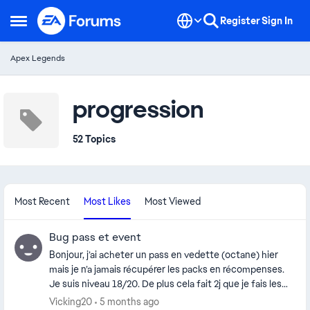
Skip to content
Register
Sign In
Open Side Menu
Apex Legends
progression
52 Topics
Most Recent
Most Likes
Most Viewed
Bug pass et event
Bonjour, j’ai acheter un pass en vedette (octane) hier
mais je n’a jamais récupérer les packs en récompenses.
Je suis niveau 18/20. De plus cela fait 2j que je fais les
défis de l’événement anniversaire mais seul 100points
Vicking20
5 months ago