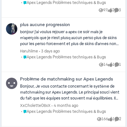
sont comptabilisés. Et mon menu est quasiment
Place Apex Legends Problèmes techniques & Bugs
Apex Legends Problèmes techniques & Bugs
constamment bloquer, aucun accès autre que des
97
2
3
Views
likes
Comme
games. savez vous comment fixer ça ? merci de l’aide
plus aucune progression
bonjour j'ai voulus rejouer a apex ce soir mais je
m'aperçois que je n'est plusq aucun perso plus de skins
pour les perso forcement et plus de skins d'armes non
plus alors que j'ai plus de 2500H sur apex comment ça se
Haruhiime
3 days ago
fait? j'aimerais bien tout récuperer forcement comment
Place Apex Legends Problèmes techniques & Bugs
Apex Legends Problèmes techniques & Bugs
je peux faire?
14
1
1
Views
like
Comm
Problème de matchmaking sur Apex Legends
Bonjour, Je vous contacte concernant le système de
matchmaking sur Apex Legends. Le principal souci vient
du fait que les équipes sont souvent mal équilibrées. Il
arrive régulièrement de se retrouver avec des
XxCholette08xX
4 months ago
coéquipiers dont le niveau ne correspond pas au mien,
Place Apex Legends Problèmes techniques & Bugs
Apex Legends Problèmes techniques & Bugs
tandis que les équipes adverses sont bien plus
166
1
2
Views
like
Comme
coordonnées ou expérimentées. Cela crée des parties