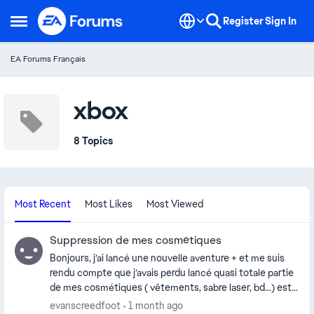
Skip to content
Register
Sign In
Open Side Menu
EA Forums Français
xbox
8 Topics
Most Recent
Most Likes
Most Viewed
Suppression de mes cosmétiques
Bonjours, j’ai lancé une nouvelle aventure + et me suis
rendu compte que j’avais perdu lancé quasi totale partie
de mes cosmétiques ( vêtements, sabre laser, bd…) est
ce normal ? merci bonne journée
evanscreedfoot
1 month ago