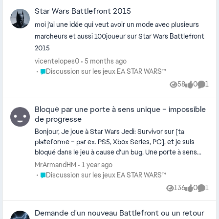
Star Wars Battlefront 2015
moi j’ai une idée qui veut avoir un mode avec plusieurs
marcheurs et aussi 100joueur sur Star Wars Battlefront
2015
vicentelopes0
5 months ago
Place Discussion sur les jeux EA STAR WARS™
Discussion sur les jeux EA STAR WARS™
58
0
1
Views
likes
Comm
Bloqué par une porte à sens unique – impossible
de progresse
Bonjour, Je joue à Star Wars Jedi: Survivor sur [ta
plateforme – par ex. PS5, Xbox Series, PC], et je suis
bloqué dans le jeu à cause d’un bug. Une porte à sens
unique reste bloquée, alors que j’ai déjà activé l’élément
MrArmandHM
1 year ago
que BD-1 devait pirater. L’interaction ne s’affiche plus, et
Place Discussion sur les jeux EA STAR WARS™
Discussion sur les jeux EA STAR WARS™
je ne peux donc pas progresser. J’ai essayé : - de revenir à
136
0
1
Views
likes
Comm
d’anciens points de sauvegarde - de quitter la zone puis
y revenir - de redémarrer le jeu et ma console Rien ne
Demande d'un nouveau Battlefront ou un retour
fonctionne. Le viseur de BD-1 montre bien la porte