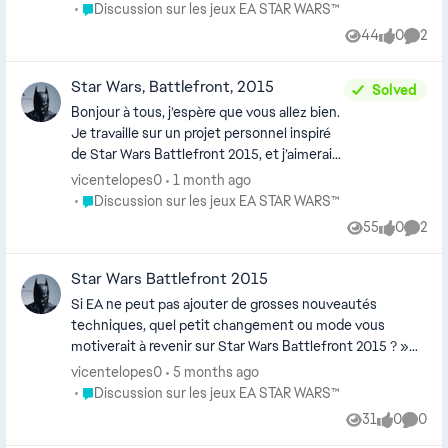
Place Discussion sur les jeux EA STAR WARS™
Discussion sur les jeux EA STAR WARS™
44
0
2
Views
likes
Comme
Star Wars, Battlefront, 2015
Solved
Bonjour à tous, j’espère que vous allez bien.
Je travaille sur un projet personnel inspiré
de Star Wars Battlefront 2015, et j’aimerais
savoir si vous seriez d’accord pour que je
vicentelopes0
1 month ago
demande à EA des ressources ou des mises
Place Discussion sur les jeux EA STAR WARS™
Discussion sur les jeux EA STAR WARS™
à jour afin d’enrichir ce projet. Le jeu
55
0
2
Views
likes
Comme
fonctionne encore très bien, et je pense
qu’il a une petite communauté qui mérite
Star Wars Battlefront 2015
des nouveautés. Merci d’avance
Si EA ne peut pas ajouter de grosses nouveautés
techniques, quel petit changement ou mode vous
motiverait à revenir sur Star Wars Battlefront 2015 ? »
Voilà, tu peux la diffuser et voir ce que la communauté
vicentelopes0
5 months ago
propose !
Place Discussion sur les jeux EA STAR WARS™
Discussion sur les jeux EA STAR WARS™
31
0
0
Views
likes
Comme