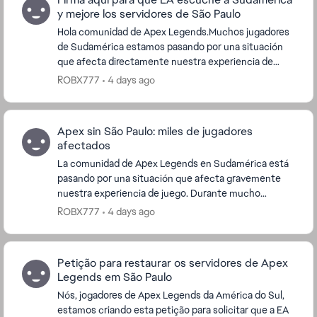
y mejore los servidores de São Paulo
Hola comunidad de Apex Legends.Muchos jugadores
de Sudamérica estamos pasando por una situación
que afecta directamente nuestra experiencia de
juego: los problemas con los servidores de São
ROBX777
4 days ago
Paulo.Dur...
Apex sin São Paulo: miles de jugadores
afectados
La comunidad de Apex Legends en Sudamérica está
pasando por una situación que afecta gravemente
nuestra experiencia de juego. Durante mucho
tiempo, los servidores de São Paulo fueron la opción
ROBX777
4 days ago
princ...
Petição para restaurar os servidores de Apex
Legends em São Paulo
Nós, jogadores de Apex Legends da América do Sul,
estamos criando esta petição para solicitar que a EA