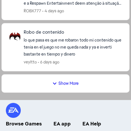
e a Respawn Entertainment deem atenção à situação
dos servidores brasileiros, especialmente os s...
ROBX777
4 days ago
Robo de contenido
lo que pasa es que me robaron todo mi contenido que
tenia en el juego no me queda nada y ya e inverti
bastante en tiempo y dinero
veyitto
6 days ago
Show More
Browse Games
EA app
EA Help