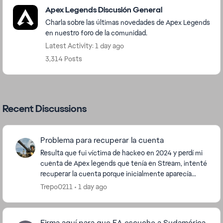
Featured Places
Apex Legends Discusión General
Charla sobre las últimas novedades de Apex Legends
en nuestro foro de la comunidad.
Latest Activity: 1 day ago
3,314 Posts
Recent Discussions
Problema para recuperar la cuenta
Resulta que fui víctima de hackeo en 2024 y perdí mi
cuenta de Apex legends que tenía en Stream, intenté
recuperar la cuenta porque inicialmente aparecía
baneada, lo cual apelé, pero luego de eso me ...
Trepo0211
1 day ago
Firma aquí para que EA escuche a Sudamérica