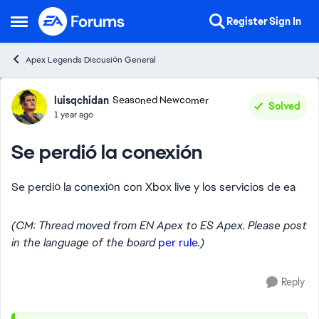
Skip to content
Register
Sign In
Open Side Menu
Apex Legends Discusión General
Forum Discussion
luisqchidan
Seasoned Newcomer
Solved
1 year ago
Se perdió la conexión
Se perdió la conexión con Xbox live y los servicios de ea
(CM: Thread moved from EN Apex to ES Apex. Please post
in the language of the board
per rule
.)
Reply