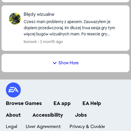
Błędy wizualne
Cześć mam problemy z apexem. Zauważyłem je
dopiero przedwczoraj. Im dłużej trwa sesja gry tym
więcej bugów wizualnych mam. Po resecie gry
większość znika, a za 30 minut są z powrotem. Zacznę
borowk
1 month ago
od tego,...
Show More
Browse Games
EA app
EA Help
About
Accessibility
Jobs
Legal
User Agreement
Privacy & Cookie