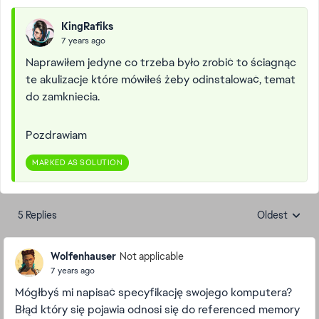
KingRafiks
7 years ago
Naprawiłem jedyne co trzeba było zrobić to ściagnąc
te akulizacje które mówiłeś żeby odinstalować, temat
do zamkniecia.
Pozdrawiam
MARKED AS SOLUTION
5 Replies
Oldest
Replies sorte
Wolfenhauser
Not applicable
7 years ago
Mógłbyś mi napisać specyfikację swojego komputera?
Błąd który się pojawia odnosi się do referenced memory