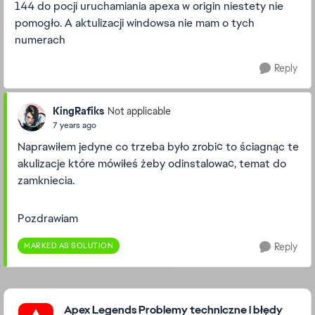
144 do pocji uruchamiania apexa w origin niestety nie
pomogło. A aktulizacji windowsa nie mam o tych
numerach
Reply
KingRafiks
Not applicable
7 years ago
Naprawiłem jedyne co trzeba było zrobić to ściagnąc te
akulizacje które mówiłeś żeby odinstalować, temat do
zamkniecia.
Pozdrawiam
MARKED AS SOLUTION
Reply
Featured Places
Apex Legends Problemy techniczne i błędy