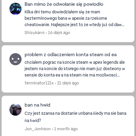
Ban mimo że odwołanie się powiodło
Kilka dni temu dowiedziałem się że mam
bezterminowego bana w apexie za rzekome
cheatowanie. Najlepsze jest to że wtedy już od dawna
nie grałem w apexa. Po pierwszym odwołaniu
Shizukan4
16 days ago
stwierdzono że ban jest ...
problem z odlaczeniem konta steam od ea
chcialem pograc na koncie steam w apex legends ale
jestem na koncie do ktorego nie mam juz dosteony w
sensie do konta ea a na steam nie ma mozliwosci
odlaczenia czy jest szansza zeby rozlaczyc te ...
terminator121x
21 days ago
ban na hwid
Czy jest szansa na dostanie unbana kiedy ma sie bana
na hwid?
Jon_Jonhson
1 month ago