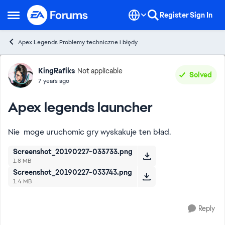
Skip to content
Register
Sign In
Open Side Menu
Apex Legends Problemy techniczne i błędy
Forum Discussion
KingRafiks
Not applicable
Solved
7 years ago
Apex legends launcher
Nie moge uruchomic gry wyskakuje ten bład.
Screenshot_20190227-033733.png
1.8 MB
Screenshot_20190227-033743.png
1.4 MB
Reply