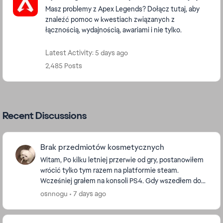
Masz problemy z Apex Legends? Dołącz tutaj, aby
znaleźć pomoc w kwestiach związanych z
łącznością, wydajnością, awariami i nie tylko.
Latest Activity: 5 days ago
2,485 Posts
Recent Discussions
Brak przedmiotów kosmetycznych
Witam, Po kilku letniej przerwie od gry, postanowiłem
wrócić tylko tym razem na platformie steam.
Wcześniej grałem na konsoli PS4. Gdy wszedłem do
gry nie było żadnych skórek do legend czy broni. Za...
osnnogu
7 days ago