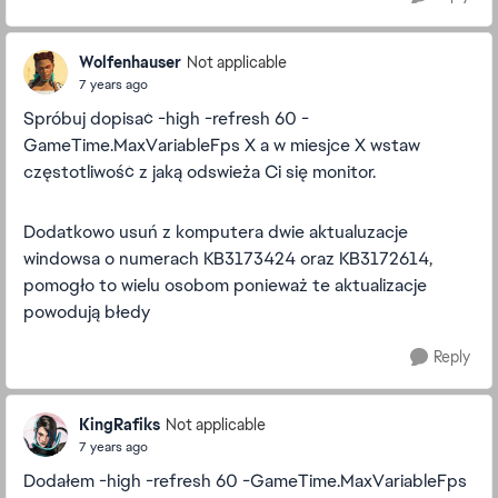
Wolfenhauser
Not applicable
7 years ago
Spróbuj dopisać -high -refresh 60 -
GameTime.MaxVariableFps X a w miesjce X wstaw
częstotliwość z jaką odswieża Ci się monitor.
Dodatkowo usuń z komputera dwie aktualuzacje
windowsa o numerach
KB3173424 oraz KB3172614,
pomogło to wielu osobom ponieważ te aktualizacje
powodują błedy
Reply
KingRafiks
Not applicable
7 years ago
Dodałem -high -refresh 60 -GameTime.MaxVariableFps