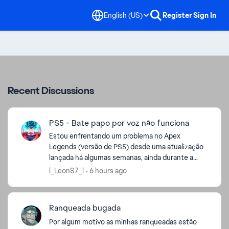
English (US)
Register
Sign In
Recent Discussions
PS5 - Bate papo por voz não funciona
Estou enfrentando um problema no Apex
Legends (versão de PS5) desde uma atualização
lançada há algumas semanas, ainda durante a
temporada anterior. Ao abrir as configurações do
l_LeonS7_l
6 hours ago
jogo, aparece a mensa...
Ranqueada bugada
Por algum motivo as minhas ranqueadas estão