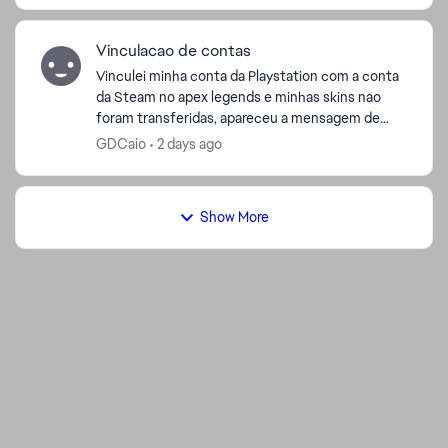
Vinculacao de contas
Vinculei minha conta da Playstation com a conta
da Steam no apex legends e minhas skins nao
foram transferidas, apareceu a mensagem de
vinculacao mas nao mudou nada agora na minha
GDCaio
2 days ago
conta da steam. A...
Show More