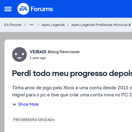
Skip to content
Open Side Menu
EA Forums
Apex Legends
Apex Legends Problemas técnicos &
Forum Discussion
VEIRADI
Rising Newcomer
1 year ago
Perdi todo meu progresso depois
Tinha anos de jogo pelo Xbox e uma conta desde 2015 com moedas, o
migrei para o pc e tive que criar uma conta nova no PC. 
Show More
PROGRESSÃO CRUZADA