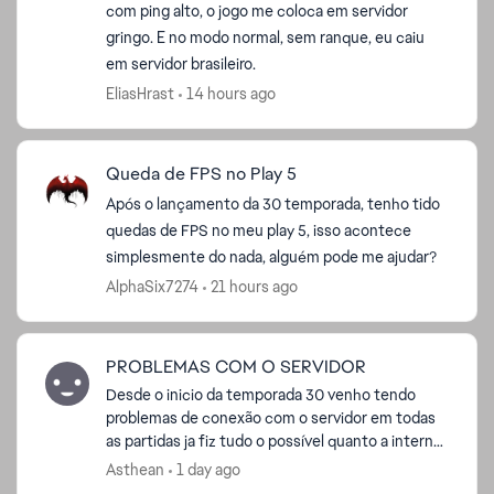
com ping alto, o jogo me coloca em servidor
gringo. E no modo normal, sem ranque, eu caiu
em servidor brasileiro.
EliasHrast
14 hours ago
Queda de FPS no Play 5
Após o lançamento da 30 temporada, tenho tido
quedas de FPS no meu play 5, isso acontece
simplesmente do nada, alguém pode me ajudar?
AlphaSix7274
21 hours ago
PROBLEMAS COM O SERVIDOR
Desde o inicio da temporada 30 venho tendo
problemas de conexão com o servidor em todas
as partidas ja fiz tudo o possível quanto a internet
ja troquei dns nat aberta reiniciei modem e etc
Asthean
1 day ago
não consig...