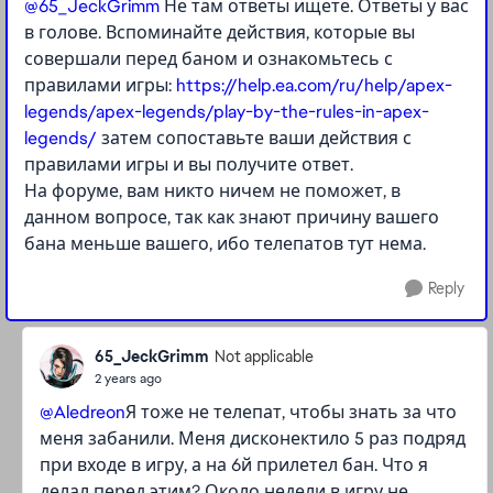
@65_JeckGrimm
Не там ответы ищете. Ответы у вас
в голове. Вспоминайте действия, которые вы
совершали перед баном и ознакомьтесь с
правилами игры:
https://help.ea.com/ru/help/apex-
legends/apex-legends/play-by-the-rules-in-apex-
legends/
затем сопоставьте ваши действия с
правилами игры и вы получите ответ.
На форуме, вам никто ничем не поможет, в
данном вопросе, так как знают причину вашего
бана меньше вашего, ибо телепатов тут нема.
Reply
65_JeckGrimm
Not applicable
2 years ago
@Aledreon
Я тоже не телепат, чтобы знать за что
меня забанили. Меня дисконектило 5 раз подряд
при входе в игру, а на 6й прилетел бан. Что я
делал перед этим? Около недели в игру не