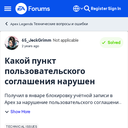
Skip to content
Register
Sign In
Open Side Menu
Apex Legends Технические вопросы и ошибки
Forum Discussion
65_JeckGrimm
Not applicable
Solved
2 years ago
Какой пункт
пользовательского
соглашения нарушен
Получил в январе блокировку учётной записи в
Арех за нарушение пользовательского соглашения.
Писал тикеты в ТП с просьбой внести конкретику по
Show More
вопросу блокировки, а именно указать какой пункт
был мно...
TECHNICAL ISSUES