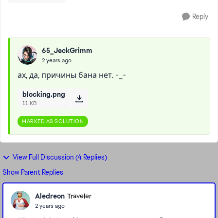
Reply
65_JeckGrimm
2 years ago
ах, да, причины бана нет. -_-
blocking.png
11 KB
MARKED AS SOLUTION
View Full Discussion (4 Replies)
Show Parent Replies
Aledreon
Traveler
2 years ago