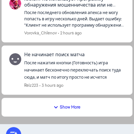
обнаружения мошенничества или не
прошел проверку
После последнего обновления апекса не могу
попасть в игру несколько дней. Выдает ошибку:
"Клиент не использует программу обнаружения
мошенничества или не прошел проверку по
Vorovka_Chlenov
2 hours ago
выявлению мошенничества". ...
Не начинает поиск матча
После нажатия кнопки (Готовность) игра
начинает бесконечно переключать поиск туда
сюда, и матч по итогу просто не исчется
Reiz223
3 hours ago
Show More