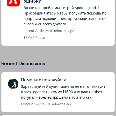
ошибки
Возникли проблемы с игрой Apex Legends?
Присоединяйтесь, чтобы получить помощь по
вопросам подключения, производительности,
сбоев и многого другого.
Latest Activity: 10 minutes ago
13,067 Posts
Recent Discussions
Помогите пожалуйста
Здравствуйте Я купил монеты не на тот аккаунт
в apex legends на сумму 11500 Я играю на xbox ,
покупал через ea app Дело в том что как
оказалось что я авторизовался на старой
Evitchenkooff
10 minutes ago
учётной записи , а ...