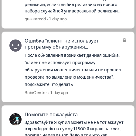
реликвии, если я выбил реликвию из нового
набора случайной универсальной реликвии
реликвии. По сути я же покупаю её и все
quasarrxdd
1 day ago
предметы как в событии, то есть счетчик...
Ошибка "клиент не использует
программу обнаружения
мошенничества..."
После обновления возникает данная ошибка:
"клиент не использует программу
обнаружения мошенничества или не прошёл
проверка по выявлению мошенничества",
подскажите что делать
BobiCenter
1 day ago
Помогите пожалуйста
Здравствуйте Я купил монеты не на тот аккаунт
в apex legends на сумму 11500 Я играю на xbox ,
покупал через ea app Дело в том что как