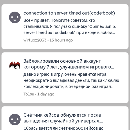
connection to server timed out(code:book)
Всем привет. Помогите советом, кто
сталкивался. Я получаю ошибку "Connection to
server timed out code:book" при входе в лобби
Apex Legends. Выбираю любой сервер, нажимаю
wirtuoz2033
15 hours ago
зайти, сначала идет бескон...
Заблокировали основной аккаунт
которому 7 лет, улучшением игрового
процесса
Давно играю в игру, очень нравится игра,
неоднократно вкладывал деньги, так как люблю
коллекционировать, в очередной раз играл
после матча выкинуло и написало что аккаунт
To1su
1 day ago
заблокировали, начал писать ...
Счётчик кейсов обнуляется после
выпадения случайной универсал.
реликвии?
Сбрасывается ли счетчик 500 кейсов до