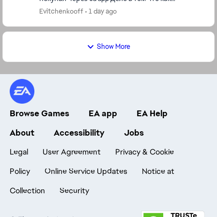
оказалось что я авторизовался на старой
Evitchenkooff
1 day ago
учётной записи , а ...
Show More
Browse Games
EA app
EA Help
About
Accessibility
Jobs
Legal
User Agreement
Privacy & Cookie
Policy
Online Service Updates
Notice at
Collection
Security