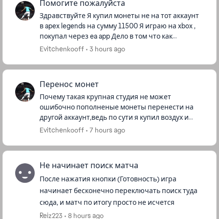
Помогите пожалуйста
Здравствуйте Я купил монеты не на тот аккаунт
в apex legends на сумму 11500 Я играю на xbox ,
покупал через ea app Дело в том что как
оказалось что я авторизовался на старой
Evitchenkooff
3 hours ago
учётной записи , а ...
Перенос монет
Почему такая крупная студия не может
ошибочно пополненые монеты перенести на
другой аккаунт,ведь по сути я купил воздух и
какая разница где и на какам аккаунте будут
Evitchenkooff
7 hours ago
находиться монеты Ну а теперь ...
Не начинает поиск матча
После нажатия кнопки (Готовность) игра
начинает бесконечно переключать поиск туда
сюда, и матч по итогу просто не исчется
Reiz223
8 hours ago