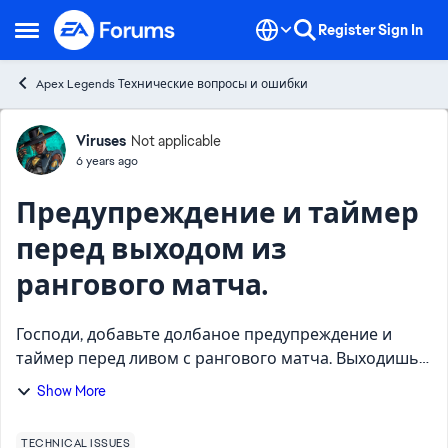
Skip to content
Register
Sign In
Open Side Menu
Apex Legends Технические вопросы и ошибки
Forum Discussion
Viruses
Not applicable
6 years ago
Предупреждение и таймер
перед выходом из
рангового матча.
Господи, добавьте долбаное предупреждение и
таймер перед ливом с рангового матча. Выходишь
по ошибке, когда команда тебя бросила, и тебя даже
Show More
не предупреждают ни о чем перед выходом. Просто
интуити...
TECHNICAL ISSUES