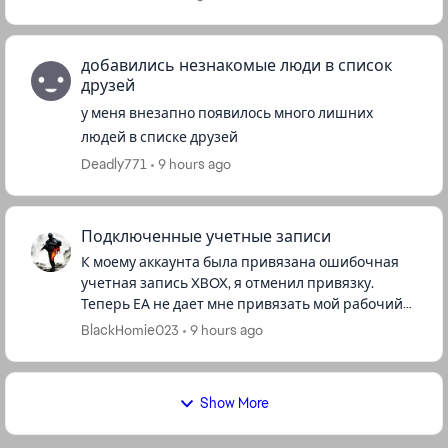
добавились незнакомые люди в список
друзей
у меня внезапно появилось много лишних
людей в списке друзей
Deadly771
9 hours ago
Подключенные учетные записи
К моему аккаунта была привязана ошибочная
учетная запись XBOX, я отменил привязку.
Теперь ЕА не дает мне привязать мой рабочий
аккаунт XBOX (почта [edit: email address
BlackHomie023
9 hours ago
removed]). Прошу решить эту про...
Show More