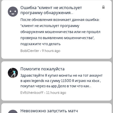
Ошибка "клиент не использует
программу обнаружения
мошенничества..."
После обновления возникает данная ошибка:
"клиент не использует программу
обнаружения мошенничества или не прошёл
проверка по выявлению мошенничества",
подскажите что делать
BobiCenter
9 hours ago
Помогите пожалуйста
Здравствуйте Я купил монеты не на тот аккаунт
в apex legends на сумму 11500 Я играю на xbox ,
покупал через ea app Дело в том что как
оказалось что я авторизовался на старой
Evitchenkooff
11 hours ago
учётной записи , а ...
Невозможно запустить матч