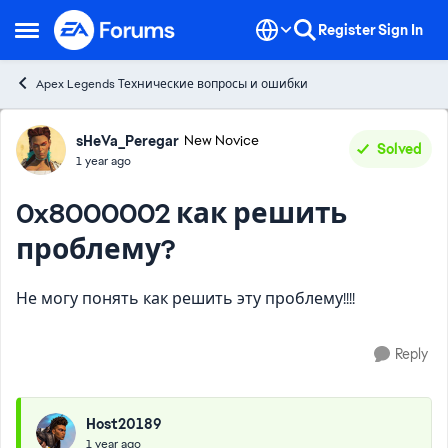
Skip to content
Register
Sign In
Open Side Menu
Apex Legends Технические вопросы и ошибки
Forum Discussion
sHeVa_Peregar
New Novice
Solved
1 year ago
0x8000002 как решить
проблему?
Не могу понять как решить эту проблему!!!!
Reply
Host20189
1 year ago