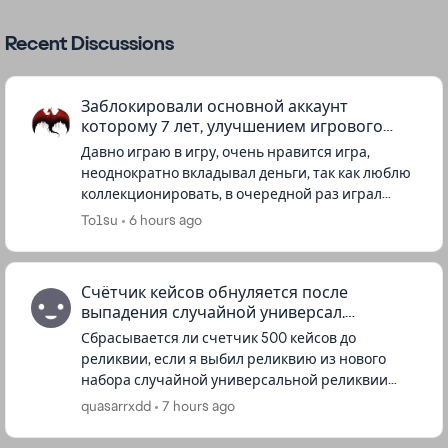
Recent Discussions
Заблокировали основной аккаунт
которому 7 лет, улучшением игрового
процесса
Давно играю в игру, очень нравится игра,
неоднократно вкладывал деньги, так как люблю
коллекционировать, в очередной раз играл
после матча выкинуло и написало что аккаунт
To1su
6 hours ago
заблокировали, начал писать ...
Счётчик кейсов обнуляется после
выпадения случайной универсал.
реликвии?
Сбрасывается ли счетчик 500 кейсов до
реликвии, если я выбил реликвию из нового
набора случайной универсальной реликвии
реликвии. По сути я же покупаю её и все
quasarrxdd
7 hours ago
предметы как в событии, то есть счетчик...