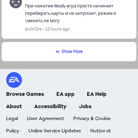
При нажатии Ready игра просто начинает
перебирать карты и не запускает, режим я
сменить не могу
sn0rt3rs
12 hours ago
Show More
Browse Games
EA app
EA Help
About
Accessibility
Jobs
Legal
User Agreement
Privacy & Cookie
Policy
Online Service Updates
Notice at