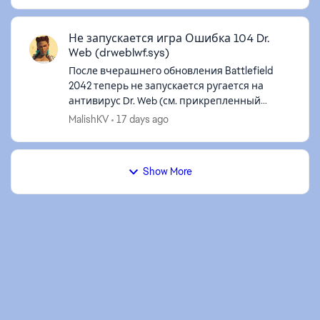
нынче ...
Не запускается игра Ошибка 104 Dr.
Web (drweblwf.sys)
После вчерашнего обновления Battlefield
2042 теперь не запускается ругается на
антивирус Dr. Web (см. прикрепленный
скрин). Попробовал разные решения
MalishKV
17 days ago
проблемы, в итоге написал в техподдержку
антивир...
Show More