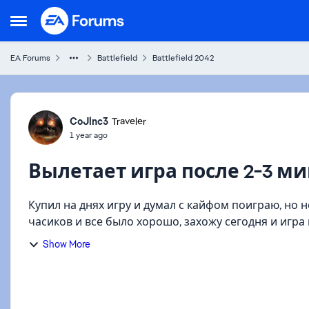
Skip to content
Open Side Menu
EA Forums
Battlefield
Battlefield 2042
Forum Discussion
CoJlnc3
Traveler
1 year ago
Вылетает игра после 2-3 м
Купил на днях игру и думал с кайфом поиграю, но не тут то было... После у
часиков и все было хорошо, захожу сегодня и игра
методы: о...
Show More