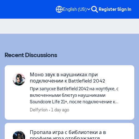
English (US)
Register
Sign In
Recent Discussions
Моно звук в наушниках при
подключении к Battlefield 2042
При запуске Battlefield 2042 на ноутбуке, с
включенными блютуз наушниками
Soundcore Life 21+, после подключение к
сетевым службам звук вместо стерео
Delfyrion
1 day ago
становиться, моно. В настройках игры везде
стоит ...
Пропала игра с библиотеки а в
профиле игра отображается