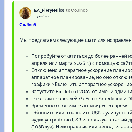
EA_FieryHelios
to CoJlnc3
1 year ago
CoJlnc3
Мы предлагаем следующие шаги для исправлен
Попробуйте откатиться до более ранней и
апреля или марта 2025 г.) с помощью сайта
Отключено аппаратное ускорение планир
аппаратное планирование, но оно отключен
графики > Включить аппаратное ускорени
Запустите Battlefield 2042 от имени админ
Отключите оверлей GeForce Experience и Di
Временно отключите антивирус во время 
Обновите или отключите USB-аудиоустрой
аудиоустройство USB использует старый д
(108B.sys). Неисправные или неподписанны