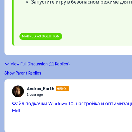
Запустите игру в безопасном режиме для 
MARKED AS SOLUTION
View Full Discussion (11 Replies)
Show Parent Replies
Andros_Earth
HERO+
1 year ago
Файл подкачки Windows 10, настройка и оптимизаци
Mail