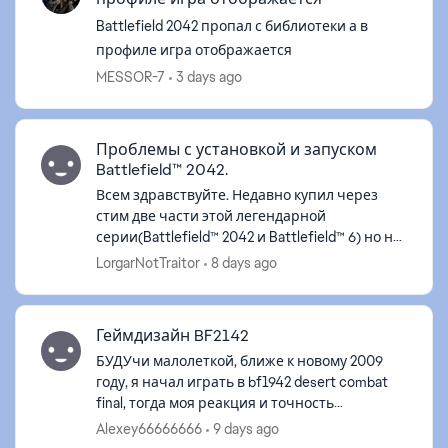
Battlefield 2042 пропал с библиотеки а в
профиле игра отображается
MESSOR-7
3 days ago
Проблемы с установкой и запуском
Battlefield™ 2042.
Всем здравствуйте. Недавно купил через
стим две части этой легендарной
серии(Battlefield™ 2042 и Battlefield™ 6) но не
могу поиграть. После скачивания во время
LorgarNotTraitor
8 days ago
запуска вылетает такая ошибка и игра з...
Геймдизайн BF2142
БУДУчи малолеткой, ближе к новому 2009
году, я начал играть в bf1942 desert combat
final, тогда моя реакция и точность
попадания бомбами самолётов была
Alexey66666666
9 days ago
больше. но мне очень нравилась эта игра.