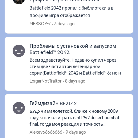
Battlefield 2042 пропал с библиотеки а в
профиле игра отображается
MESSOR-7
3 days ago
Проблемы с установкой и запуском
Battlefield™ 2042.
Всем здравствуйте. Недавно купил через
стим две части этой легендарной
серии(Battlefield™ 2042 и Battlefield™ 6) но не
могу поиграть. После скачивания во время
LorgarNotTraitor
8 days ago
запуска вылетает такая ошибка и игра з...
Геймдизайн BF2142
БУДУчи малолеткой, ближе к новому 2009
году, я начал играть в bf1942 desert combat
final, тогда моя реакция и точность
попадания бомбами самолётов была
Alexey66666666
9 days ago
больше. но мне очень нравилась эта игра.