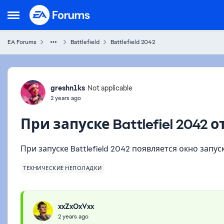
Skip to content
Open Side Menu
EA Forums
Battlefield
Battlefield 2042
Forum Discussion
greshn1ks
Not applicable
2 years ago
При запуске Battlefiel 2042
При запуске Battlefield 2042 появляется окно запу
ТЕХНИЧЕСКИЕ НЕПОЛАДКИ
xxZxOxVxx
2 years ago