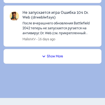
нынче ...
Не запускается игра Ошибка 104 Dr.
Web (drweblwf.sys)
После вчерашнего обновления Battlefield
2042 теперь не запускается ругается на
антивирус Dr. Web (см. прикрепленный
скрин). Попробовал разные решения
MalishKV
16 days ago
проблемы, в итоге написал в техподдержку
антивир...
Show More