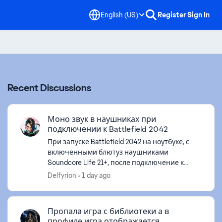
English (US)
Register
Sign In
Recent Discussions
Моно звук в наушниках при
подключении к Battlefield 2042
При запуске Battlefield 2042 на ноутбуке, с
включенными блютуз наушниками
Soundcore Life 21+, после подключение к
сетевым службам звук вместо стерео
Delfyrion
1 day ago
становиться, моно. В настройках игры везде
стоит ...
Пропала игра с библиотеки а в
профиле игра отображается