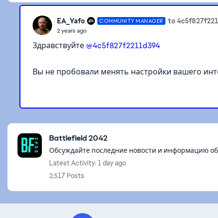
EA_Yafo
to 4c5f827f22
COMMUNITY MANAGER
2 years ago
Здравствуйте
@4c5f827f2211d394
Вы не пробовали менять настройки вашего инт
Featured Places
Battlefield 2042
Обсуждайте последние новости и информацию об иг
Latest Activity: 1 day ago
2,517 Posts