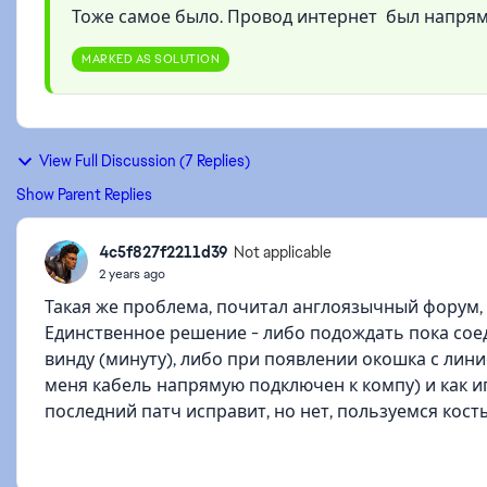
Тоже самое было. Провод интернет был напрям
MARKED AS SOLUTION
View Full Discussion (7 Replies)
Show Parent Replies
4c5f827f2211d39
Not applicable
2 years ago
Такая же проблема, почитал англоязычный форум, 
Единственное решение - либо подождать пока сое
винду (минуту), либо при появлении окошка с лини
меня кабель напрямую подключен к компу) и как и
последний патч исправит, но нет, пользуемся кос