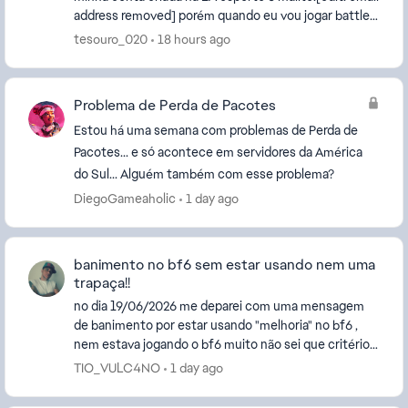
address removed] porém quando eu vou jogar battle
ou Fifa aparece pedindo uma confirmação em...
tesouro_020
18 hours ago
Problema de Perda de Pacotes
Estou há uma semana com problemas de Perda de
Pacotes... e só acontece em servidores da América
do Sul... Alguém também com esse problema?
DiegoGameaholic
1 day ago
banimento no bf6 sem estar usando nem uma
trapaça!!
no dia 19/06/2026 me deparei com uma mensagem
de banimento por estar usando "melhoria" no bf6 ,
nem estava jogando o bf6 muito não sei que critério
eles usam mais sou um jogador como devo ate ter
TIO_VULC4NO
1 day ago
kd...