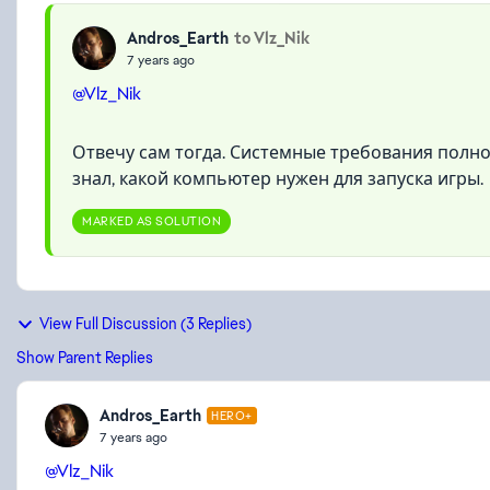
Andros_Earth
to Vlz_Nik
7 years ago
@Vlz_Nik
Отвечу сам тогда. Системные требования полной
знал, какой компьютер нужен для запуска игры.
MARKED AS SOLUTION
View Full Discussion (3 Replies)
Show Parent Replies
Andros_Earth
HERO+
7 years ago
@Vlz_Nik