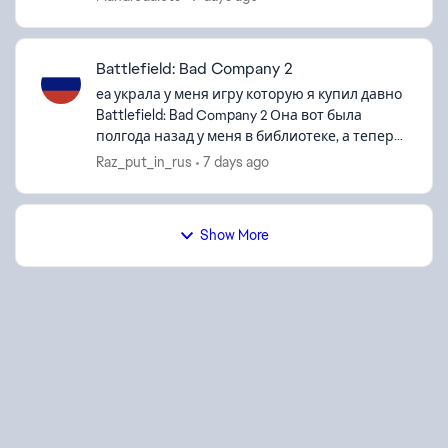
голову или пару пуль и я умер, каж...
Battlefield: Bad Company 2
ea украла у меня игру которую я купил давно
Battlefield: Bad Company 2 Она вот была
полгода назад у меня в библиотеке, а теперь
ещё battlefield 3 украла Требует ввести ключ
Raz_put_in_rus
7 days ago
нажимаешь кнопку пишет ...
Show More