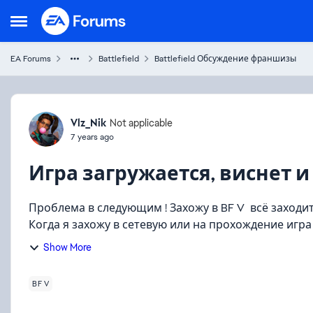
Skip to content
Open Side Menu
EA Forums
Battlefield
Battlefield Обсуждение франшизы
Forum Discussion
Vlz_Nik
Not applicable
7 years ago
Игра загружается, виснет 
Проблема в следующим ! Захожу в BF V всё заходит
Когда я захожу в сетевую или на прохождение игра
переустанав...
Show More
BF V