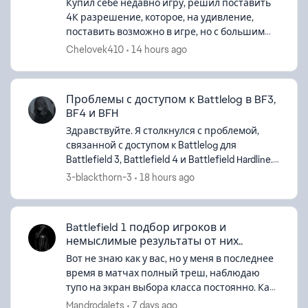
Купил себе недавно игру, решил поставить
4К разрешение, которое, на удивление,
поставить возможно в игре, но с большим
минусом-интерфейс становится мелким, из-
Chelovek410
14 hours ago
за чего играть тупо неудобно. Есть спосо...
Проблемы с доступом к Battlelog в BF3,
BF4 и BFH
Здравствуйте. Я столкнулся с проблемой,
связанной с доступом к Battlelog для
Battlefield 3, Battlefield 4 и Battlefield Hardline.
На данный момент не могу войти ни на один
3-blackthorn-3
18 hours ago
сервер в этих играх. Кажды...
Battlefield 1 подбор игроков и
немыслимые результаты от них..
Вот не знаю как у вас, но у меня в последнее
время в матчах полный треш, наблюдаю
тупо на экран выбора класса постоянно. Как
только респаун сразу тут же прилетает в
MandrodaIets
7 days ago