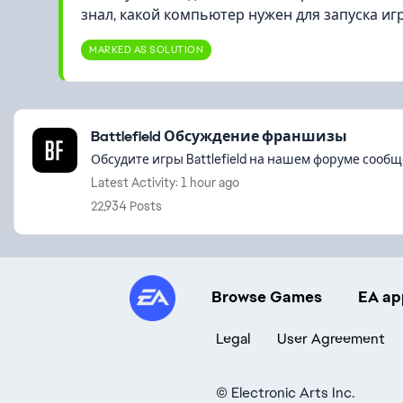
знал, какой компьютер нужен для запуска иг
MARKED AS SOLUTION
Featured Places
Battlefield Обсуждение франшизы
Обсудите игры Battlefield на нашем форуме сообщ
Latest Activity: 1 hour ago
22,934 Posts
Browse Games
EA ap
Legal
User Agreement
©
Electronic Arts Inc.