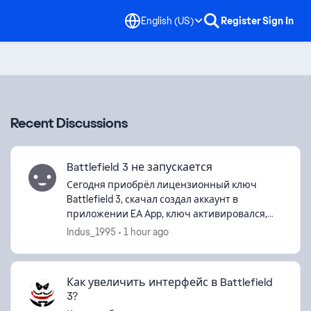
English (US)
Register
Sign In
Recent Discussions
Battlefield 3 не запускается
Сегодня приобрёл лицензионный ключ
Battlefield 3, скачал создал аккаунт в
приложении EA App, ключ активировался,
игра скачалась, всё было хорошо до момента
Indus_1995
1 hour ago
запуска, игра запустилась на сайте Battlelo...
Как увеличить интерфейс в Battlefield
3?