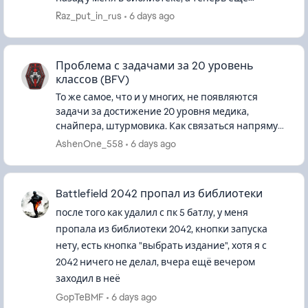
battlefield 3 украла Требует ввести ключ
Raz_put_in_rus
6 days ago
нажимаешь кнопку пишет ...
Проблема с задачами за 20 уровень
классов (BFV)
То же самое, что и у многих, не появляются
задачи за достижение 20 уровня медика,
снайпера, штурмовика. Как связаться напрямую
насчёт ошибки так и не разобрался, так как на
AshenOne_558
6 days ago
EA help банально кроме тем...
Battlefield 2042 пропал из библиотеки
после того как удалил с пк 5 батлу, у меня
пропала из библиотеки 2042, кнопки запуска
нету, есть кнопка "выбрать издание", хотя я с
2042 ничего не делал, вчера ещё вечером
заходил в неё
GopTeBMF
6 days ago