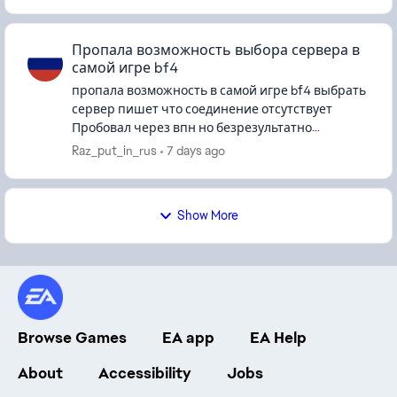
Пропала возможность выбора сервера в
самой игре bf4
пропала возможность в самой игре bf4 выбрать
сервер пишет что соединение отсутствует
Пробовал через впн но безрезультатно
Единственный шанс зайти в игру это через
Raz_put_in_rus
7 days ago
браузер, через Battlelog Так же ч...
Show More
Browse Games
EA app
EA Help
About
Accessibility
Jobs