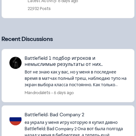
Latest Activity: 6 days ago
22,932 Posts
Recent Discussions
Battlefield 1 подбор игроков и
немыслимые результаты от них..
Вот не знаю как у вас, но у меня в последнее
время в матчах полный треш, наблюдаю тупо на
экран выбора класса постоянно. Как только
респаун сразу тут же прилетает в голову или
MandrodaIets
6 days ago
пару пуль и я умер, каж...
Battlefield: Bad Company 2
ea украла у меня игру которую я купил давно
Battlefield: Bad Company 2 Она вот была полгода
назад у меня в библиотеке, а теперь ещё