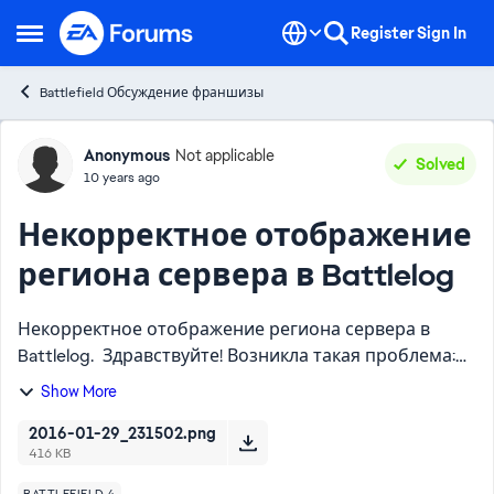
Skip to content
Register
Sign In
Open Side Menu
Battlefield Обсуждение франшизы
Forum Discussion
Anonymous
Not applicable
Solved
10 years ago
Некорректное отображение
региона сервера в Battlelog
Некорректное отображение региона сервера в
Battlelog. Здравствуйте! Возникла такая проблема:
некорректно отображается регион сервера в
Show More
Battlelog. Battlelog показывает регион Европа-
Германия, хотя ...
2016-01-29_231502.png
416 KB