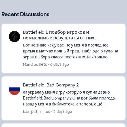
Recent Discussions
Battlefield 1 подбор игроков и
немыслимые результаты от них..
Вот не знаю как у вас, но у меня в последнее
время в матчах полный треш, наблюдаю тупо на
экран выбора класса постоянно. Как только
респаун сразу тут же прилетает в голову или
MandrodaIets
6 days ago
пару пуль и я умер, каж...
Battlefield: Bad Company 2
ea украла у меня игру которую я купил давно
Battlefield: Bad Company 2 Она вот была полгода
назад у меня в библиотеке, а теперь ещё
battlefield 3 украла Требует ввести ключ
Raz_put_in_rus
6 days ago
нажимаешь кнопку пишет ...