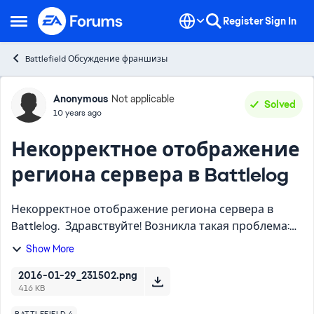
Skip to content
Register
Sign In
Open Side Menu
Battlefield Обсуждение франшизы
Forum Discussion
Anonymous
Not applicable
Solved
10 years ago
Некорректное отображение
региона сервера в Battlelog
Некорректное отображение региона сервера в
Battlelog. Здравствуйте! Возникла такая проблема:
некорректно отображается регион сервера в
Show More
Battlelog. Battlelog показывает регион Европа-
Германия, хотя ...
2016-01-29_231502.png
416 KB