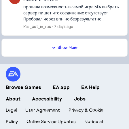
пропала возможность в самой игре bf4 выбрать
сервер пишет что соединение отсутствует
Пробовал через впн но безрезультатно
Единственный шанс зайти в игру это через
Raz_put_in_rus
7 days ago
браузер, через Battlelog Так же ч...
Show More
Browse Games
EA app
EA Help
About
Accessibility
Jobs
Legal
User Agreement
Privacy & Cookie
Policy
Online Service Updates
Notice at