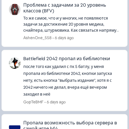
Проблема с задачами за 20 уровень
классов (BFV)
То же самое, что и у многих, не появляются
задачи за достижение 20 уровня медика,
снайпера, штурмовика. Как связаться напрямую
насчёт ошибки так и не разобрался, так как на
AshenOne_558
6 days ago
EA help банально кроме тем...
Battlefield 2042 пропал из библиотеки
после того как удалил с пк 5 батлу, у меня
пропала из библиотеки 2042, кнопки запуска
нету, есть кнопка "выбрать издание", хотя я с
2042 ничего не делал, вчера ещё вечером
заходил в неё
GopTeBMF
6 days ago
Пропала возможность выбора сервера в
самой игре bf4