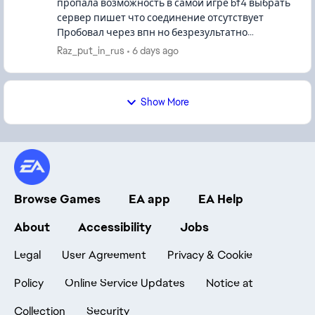
пропала возможность в самой игре bf4 выбрать
сервер пишет что соединение отсутствует
Пробовал через впн но безрезультатно
Единственный шанс зайти в игру это через
Raz_put_in_rus
6 days ago
браузер, через Battlelog Так же ч...
Show More
Browse Games
EA app
EA Help
About
Accessibility
Jobs
Legal
User Agreement
Privacy & Cookie
Policy
Online Service Updates
Notice at
Collection
Security