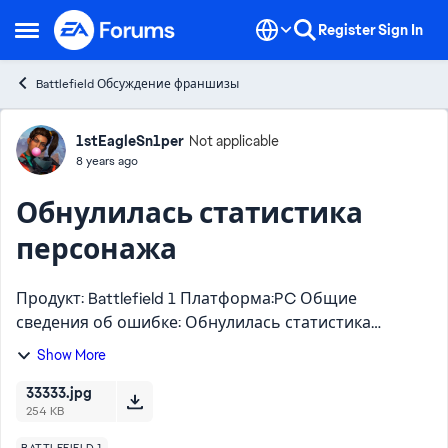
Skip to content
Register
Sign In
Open Side Menu
Battlefield Обсуждение франшизы
Forum Discussion
1stEagleSn1per
Not applicable
8 years ago
Обнулилась статистика
персонажа
Продукт: Battlefield 1 Платформа:PC Общие
сведения об ошибке: Обнулилась статистика
персонажа ! Как часто возникает ошибка? 0% - 9%
Show More
Шаги. Как нам воспроизвести данную ошибку?
Статистика персонажа...
33333.jpg
254 KB