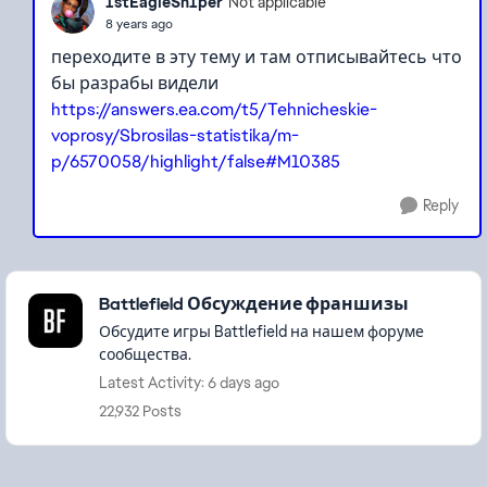
1stEagleSn1per
Not applicable
8 years ago
переходите в эту тему и там отписывайтесь что
бы разрабы видели
https://answers.ea.com/t5/Tehnicheskie-
voprosy/Sbrosilas-statistika/m-
p/6570058/highlight/false#M10385
Reply
Featured Places
Battlefield Обсуждение франшизы
Обсудите игры Battlefield на нашем форуме
сообщества.
Latest Activity: 6 days ago
22,932 Posts