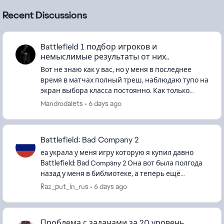
Recent Discussions
Battlefield 1 подбор игроков и
немыслимые результаты от них..
Вот не знаю как у вас, но у меня в последнее
время в матчах полный треш, наблюдаю тупо на
экран выбора класса постоянно. Как только
респаун сразу тут же прилетает в голову или
MandrodaIets
6 days ago
пару пуль и я умер, каж...
Battlefield: Bad Company 2
ea украла у меня игру которую я купил давно
Battlefield: Bad Company 2 Она вот была полгода
назад у меня в библиотеке, а теперь ещё
battlefield 3 украла Требует ввести ключ
Raz_put_in_rus
6 days ago
нажимаешь кнопку пишет ...
Проблема с задачами за 20 уровень