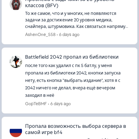
классов (BFV)
То же самое, что и у многих, не появляются
задачи за достижение 20 уровня медика,
снайпера, штурмовика. Как связаться напрямую
насчёт ошибки так и не разобрался, так как на
AshenOne_558
6 days ago
EA help банально кроме тем...
Battlefield 2042 пропал из библиотеки
после того как удалил с пк 5 батлу, у меня
пропала из библиотеки 2042, кнопки запуска
нету, есть кнопка "выбрать издание", хотя я с
2042 ничего не делал, вчера ещё вечером
заходил в неё
GopTeBMF
6 days ago
Пропала возможность выбора сервера в
самой игре bf4