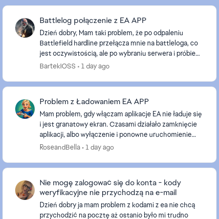
Battlelog połączenie z EA APP
Dzień dobry, Mam taki problem, że po odpaleniu
Battlefield hardline przełącza mnie na battleloga, co
jest oczywistością, ale po wybraniu serwera i próbie
dołączenia wyskakuje okienko takie jak na sc...
BartekIOSS
1 day ago
Problem z Ładowaniem EA APP
Mam problem, gdy włączam aplikacje EA nie ładuje się
i jest granatowy ekran. Czasami działało zamknięcie
aplikacji, albo wyłączenie i ponowne uruchomienie
komputera, by naprawiło się. Teraz nic nie p...
RoseandBella
1 day ago
Nie mogę zalogować się do konta - kody
weryfikacyjne nie przychodzą na e-mail
Dzień dobry ja mam problem z kodami z ea nie chcą
przychodzić na pocztę aż ostanio było mi trudno