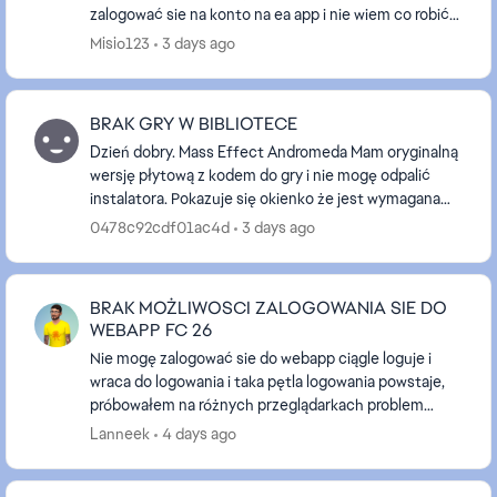
zalogować sie na konto na ea app i nie wiem co robić
nawet nazwy nie moge zmienić bo muszę potwierdzi...
Misio123
3 days ago
BRAK GRY W BIBLIOTECE
Dzień dobry. Mass Effect Andromeda Mam oryginalną
wersję płytową z kodem do gry i nie mogę odpalić
instalatora. Pokazuje się okienko że jest wymagana
aplikacja origin z kodem błędu 14:1. Po zainsta...
0478c92cdf01ac4d
3 days ago
BRAK MOŻLIWOSCI ZALOGOWANIA SIE DO
WEBAPP FC 26
Nie mogę zalogować sie do webapp ciągle loguje i
wraca do logowania i taka pętla logowania powstaje,
próbowałem na różnych przeglądarkach problem
ciągle się powtarza tak samo w trybie incognito,
Lanneek
4 days ago
wróc...