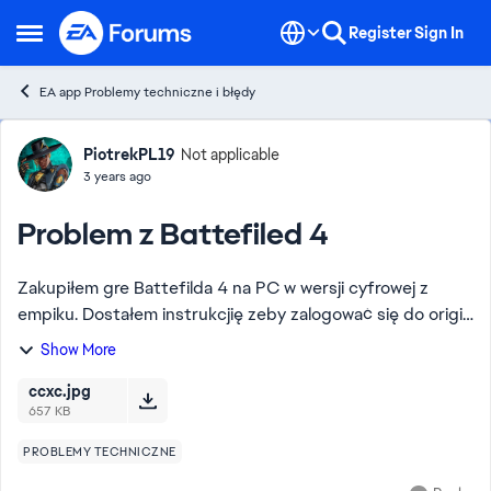
Skip to content
Register
Sign In
Open Side Menu
EA app Problemy techniczne i błędy
Forum Discussion
PiotrekPL19
Not applicable
3 years ago
Problem z Battefiled 4
Zakupiłem gre Battefilda 4 na PC w wersji cyfrowej z
empiku. Dostałem instrukcjię zeby zalogować się do origin
i pobrac ją z zakładki moje gry. Nie ma już orgimi więc
Show More
zrobiłem to w aplikacji ea app. ...
ccxc.jpg
657 KB
PROBLEMY TECHNICZNE